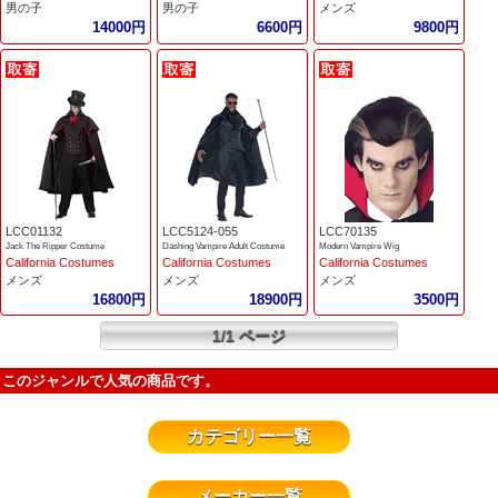
男の子
男の子
メンズ
14000円
6600円
9800円
LCC01132
LCC5124-055
LCC70135
Jack The Ripper Costume
Dashing Vampire Adult Costume
Modern Vampire Wig
California Costumes
California Costumes
California Costumes
メンズ
メンズ
メンズ
16800円
18900円
3500円
1/1 ページ
このジャンルで人気の商品です。
カテゴリー一覧
メーカー一覧