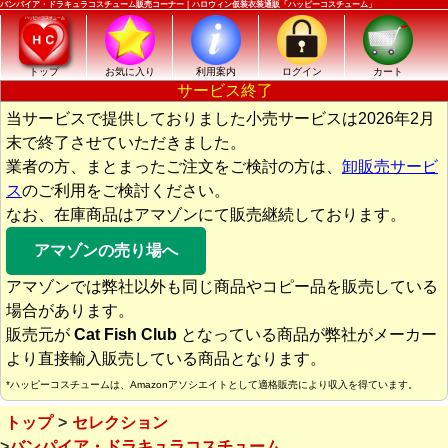
バンパイア・ドラキュラコスチューム販売コーナー｜ハロウィン仮装衣装通販「ハッピーコスチューム」
トップ
お気に入り
利用案内
ログイン
カート
サービス終了
当サービスで提供しておりました小売サービスは2026年2月
末で終了させていただきました。
業者の方、まとまったご注文をご検討の方は、
卸販売サービ
ス
のご利用をご検討ください。
なお、在庫商品はアマゾンにて販売継続しております。
アマゾンの売り場へ
アマゾンでは弊社以外も同じ商品やコピー品を販売している
場合があります。
販売元が
Cat Fish Club
となっている商品が弊社がメーカー
より直接輸入販売している商品となります。
*ハッピーコスチュームは、Amazonアソシエイトとして適格販売により収入を得ています。
トップ
セレクション
バンパイア・ドラキュラコスチューム