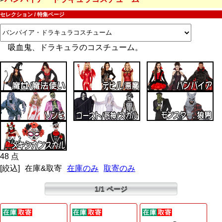
セレクション / 特集ページ
吸血鬼、ドラキュラのコスチューム。
48 点
[絞込]
在庫&取寄
在庫のみ
取寄のみ
1/1 ページ