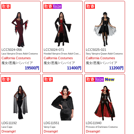
LCC5024-056
LCC5024-071
LCC5025-021
Lace Vampire Dress Adult Costume
Hooded Vampire Dress Adult Costume
Sexy Vampire Queen Adult Costume
California Costumes
California Costumes
California Costumes
魔女/悪魔/バンパイア
魔女/悪魔/バンパイア
魔女/悪魔/バンパイア
19500円
11400円
11200円
LDG11192
LDG11551
LDG11940
Lace Cape
Vamp Cape
Princess of Darkness Costume
Dreamgirl
Dreamgirl
Dreamgirl