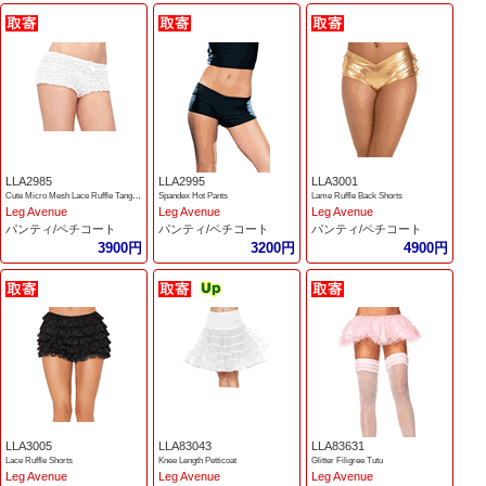
LLA2985
LLA2995
LLA3001
Cute Micro Mesh Lace Ruffle Tanga Shorts.
Spandex Hot Pants
Lame Ruffle Back Shorts
Leg Avenue
Leg Avenue
Leg Avenue
パンティ/ペチコート
パンティ/ペチコート
パンティ/ペチコート
3900円
3200円
4900円
LLA3005
LLA83043
LLA83631
Lace Ruffle Shorts
Knee Length Petticoat
Glitter Filigree Tutu
Leg Avenue
Leg Avenue
Leg Avenue