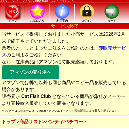
ペチコートコーナー｜ハロウィン仮装衣装通販「ハッピーコスチューム」
トップ
お気に入り
利用案内
ログイン
カート
サービス終了
当サービスで提供しておりました小売サービスは2026年2月
末で終了させていただきました。
業者の方、まとまったご注文をご検討の方は、
卸販売サービ
ス
のご利用をご検討ください。
なお、在庫商品はアマゾンにて販売継続しております。
アマゾンの売り場へ
アマゾンでは弊社以外も同じ商品やコピー品を販売している
場合があります。
販売元が
Cat Fish Club
となっている商品が弊社がメーカー
より直接輸入販売している商品となります。
*ハッピーコスチュームは、Amazonアソシエイトとして適格販売により収入を得ています。
トップ
商品リスト
パンティ/ペチコート