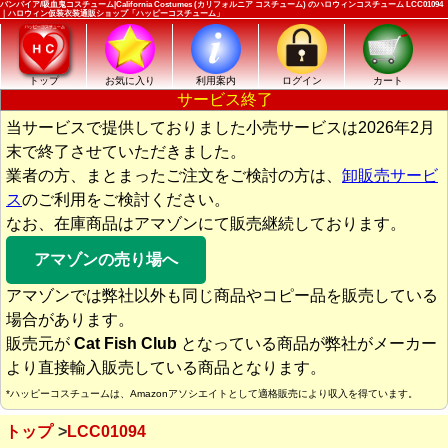
バンパイア/吸血鬼コスチューム|California Costumes (カリフォルニア コスチューム) のハロウィンコスチューム LCC01094
｜ハロウィン仮装衣装通販ショップ「ハッピーコスチューム」
トップ
お気に入り
利用案内
ログイン
カート
サービス終了
当サービスで提供しておりました小売サービスは2026年2月
末で終了させていただきました。
業者の方、まとまったご注文をご検討の方は、
卸販売サービ
ス
のご利用をご検討ください。
なお、在庫商品はアマゾンにて販売継続しております。
アマゾンの売り場へ
アマゾンでは弊社以外も同じ商品やコピー品を販売している
場合があります。
販売元が
Cat Fish Club
となっている商品が弊社がメーカー
より直接輸入販売している商品となります。
*ハッピーコスチュームは、Amazonアソシエイトとして適格販売により収入を得ています。
トップ
LCC01094