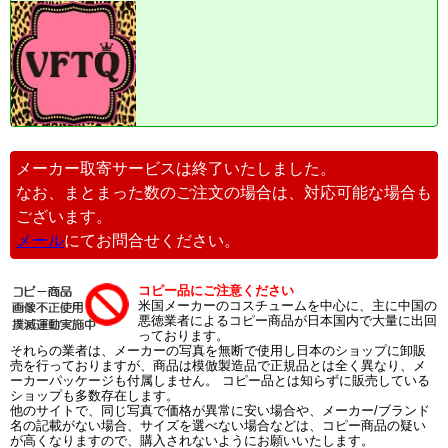
メーカー取寄サービスは終了いたしました。
なお、まとまった数のご注文の場合は、対応可能な場合も
ございます。
メール
にてお問合せください。
コピー品にご注意ください
米国メーカーのコスチュームを中心に、主に中国の
悪徳業者によるコピー商品が日本国内で大量に出回
っております。
それらの業者は、メーカーの写真を無断で使用し日本のショップに卸販
売を行っておりますが、商品は模倣製造品で正規品とは全く異なり、メ
ーカーパッケージも付属しません。 コピー品とは知らずに販売している
ショップも多数存在します。
他のサイトで、同じ写真で価格が異常に安い場合や、メーカー/ブランド
名の記載がない場合、サイズを選べない場合などは、コピー商品の疑い
が高くなりますので、購入されないようにお願いいたします。