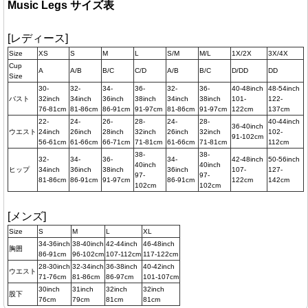
Music Legs サイズ表
[レディース]
Size
XS
S
M
L
S/M
M/L
1X/2X
3X/4X
Cup
A
A/B
B/C
C/D
A/B
B/C
D/DD
DD
Size
30-
32-
34-
36-
32-
36-
40-48inch
48-54inch
バスト
32inch
34inch
36inch
38inch
34inch
38inch
101-
122-
76-81cm
81-86cm
86-91cm
91-97cm
81-86cm
91-97cm
122cm
137cm
22-
24-
26-
28-
24-
28-
40-44inch
36-40inch
ウエスト
24inch
26inch
28inch
32inch
26inch
32inch
102-
91-102cm
56-61cm
61-66cm
66-71cm
71-81cm
61-66cm
71-81cm
112cm
38-
38-
32-
34-
36-
34-
42-48inch
50-56inch
40inch
40inch
ヒップ
34inch
36inch
38inch
36inch
107-
127-
97-
97-
81-86cm
86-91cm
91-97cm
86-91cm
122cm
142cm
102cm
102cm
[メンズ]
Size
S
M
L
XL
34-36inch
38-40inch
42-44inch
46-48inch
胸囲
86-91cm
96-102cm
107-112cm
117-122cm
28-30inch
32-34inch
36-38inch
40-42inch
ウエスト
71-76cm
81-86cm
86-97cm
101-107cm
30inch
31inch
32inch
32inch
股下
76cm
79cm
81cm
81cm