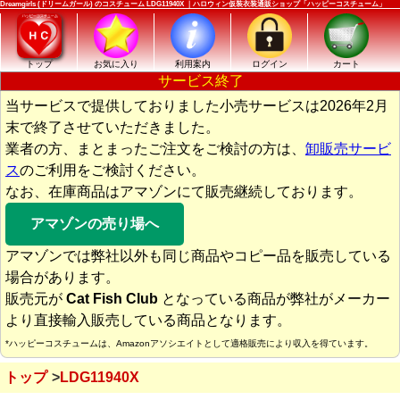
Dreamgirls (ドリームガール) のコスチューム LDG11940X ｜ハロウィン仮装衣装通販ショップ「ハッピーコスチューム」
トップ
お気に入り
利用案内
ログイン
カート
サービス終了
当サービスで提供しておりました小売サービスは2026年2月
末で終了させていただきました。
業者の方、まとまったご注文をご検討の方は、
卸販売サービ
ス
のご利用をご検討ください。
なお、在庫商品はアマゾンにて販売継続しております。
アマゾンの売り場へ
アマゾンでは弊社以外も同じ商品やコピー品を販売している
場合があります。
販売元が
Cat Fish Club
となっている商品が弊社がメーカー
より直接輸入販売している商品となります。
*ハッピーコスチュームは、Amazonアソシエイトとして適格販売により収入を得ています。
トップ
LDG11940X