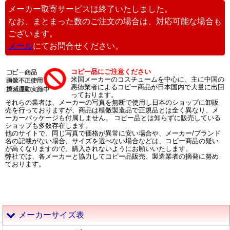
メーカー取寄サービスは終了いたしました。
なお、まとまった数のご注文の場合は、対応可能な場合も
ございます。
メール
にてお問合せください。
コピー品にご注意ください
米国メーカーのコスチュームを中心に、主に中国の
悪徳業者によるコピー商品が日本国内で大量に出回
っております。
それらの業者は、メーカーの写真を無断で使用し日本のショップに卸販
売を行っておりますが、商品は模倣製造品で正規品とは全く異なり、メ
ーカーパッケージも付属しません。 コピー品とは知らずに販売している
ショップも多数存在します。
他のサイトで、同じ写真で価格が異常に安い場合や、メーカー/ブランド
名の記載がない場合、サイズを選べない場合などは、コピー商品の疑い
が高くなりますので、購入されないようにお願いいたします。
弊社では、各メーカーと協力してコピー品販売、製造業者の摘発に努め
ております。
メーカーサイズ表