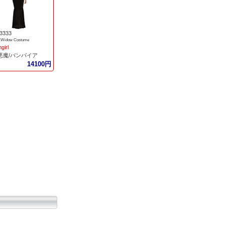
3333
t Widow Costume
girl
悪魔/バンパイア
14100円