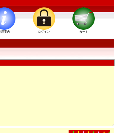
利用案内
ログイン
カート