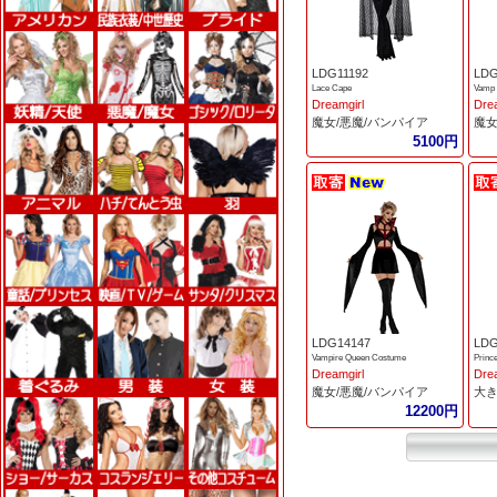
LDG11192
LDG
Lace Cape
Vamp
Dreamgirl
Drea
魔女/悪魔/バンパイア
魔女
5100円
LDG14147
LDG
Vampire Queen Costume
Dreamgirl
Drea
魔女/悪魔/バンパイア
大
12200円