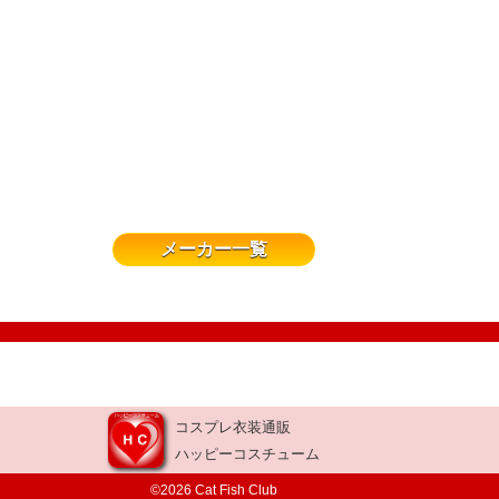
メーカー一覧
コスプレ衣装通販
ハッピーコスチューム
©2026 Cat Fish Club