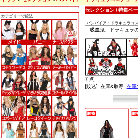
セレクション / 特集ペ
カテゴリーで絞込
吸血鬼、ドラキュラ
7 点
[絞込]
在庫&取寄
在庫