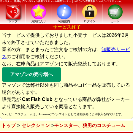
モンスター、狼男などのハロウィン仮装コスチューム販売コーナー｜ハロウィン衣装通販「ハッピーコスチューム」
トップ
お気に入り
利用案内
ログイン
カート
サービス終了
当サービスで提供しておりました小売サービスは2026年2月
末で終了させていただきました。
業者の方、まとまったご注文をご検討の方は、
卸販売サービ
ス
のご利用をご検討ください。
なお、在庫商品はアマゾンにて販売継続しております。
アマゾンの売り場へ
アマゾンでは弊社以外も同じ商品やコピー品を販売している
場合があります。
販売元が
Cat Fish Club
となっている商品が弊社がメーカー
より直接輸入販売している商品となります。
*ハッピーコスチュームは、Amazonアソシエイトとして適格販売により収入を得ています。
トップ
セレクション
モンスター、狼男のコスチューム