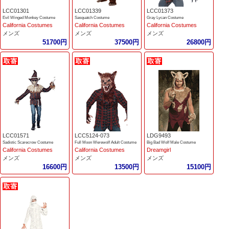
LCC01301
LCC01339
LCC01373
Evil Winged Monkey Costume
Sasquatch Costume
Gray Lycan Costume
California Costumes
California Costumes
California Costumes
メンズ
メンズ
メンズ
51700円
37500円
26800円
LCC01571
LCC5124-073
LDG9493
Sadistic Scarecrow Costume
Full Moon Werewolf Adult Costume
Big Bad Wolf Male Costume
California Costumes
California Costumes
Dreamgirl
メンズ
メンズ
メンズ
16600円
13500円
15100円