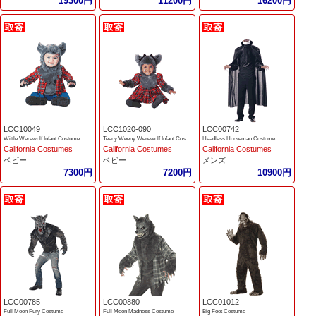
19300円
11200円
16200円
LCC10049
LCC1020-090
LCC00742
Wittle Werewolf Infant Costume
Teeny Weeny Werewolf Infant Costume
Headless Horseman Costume
California Costumes
California Costumes
California Costumes
ベビー
ベビー
メンズ
7300円
7200円
10900円
LCC00785
LCC00880
LCC01012
Full Moon Fury Costume
Full Moon Madness Costume
Big Foot Costume