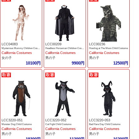
LCC04083
LCC00209
LCC00236
Mysterious Mummy Children Costume
Headless Horseman Children Costume
Howling at The Moon Child Costume
California Costumes
California Costumes
California Costumes
女の子
男の子
男の子
10100円
9900円
12500円
LCC3220-051
LCC3220-052
LCC3220-053
Monster Dog Child Costume
Cat Fight Child Costume
Bad Hare Day Child Costume
California Costumes
California Costumes
California Costumes
男の子
男の子
男の子