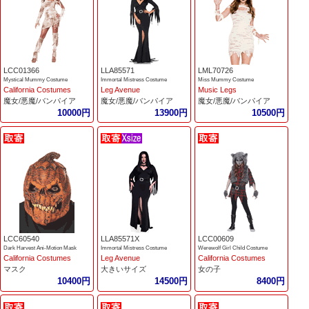
LCC01366
LLA85571
LML70726
Mystical Mummy Costume
Immortal Mistress Costume
Miss Mummy Costume
California Costumes
Leg Avenue
Music Legs
魔女/悪魔/バンパイア
魔女/悪魔/バンパイア
魔女/悪魔/バンパイア
10000円
13900円
10500円
LCC60540
LLA85571X
LCC00609
Dark Harvest Ani-Motion Mask
Immortal Mistress Costume
Werewolf Girl Child Costume
California Costumes
Leg Avenue
California Costumes
マスク
大きいサイズ
女の子
10400円
14500円
8400円