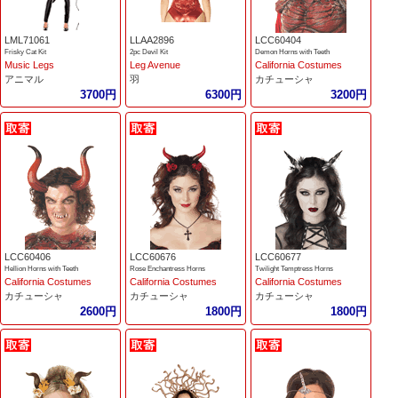
LML71061
LLAA2896
LCC60404
Frisky Cat Kit
2pc Devil Kit
Demon Horns with Teeth
Music Legs
Leg Avenue
California Costumes
アニマル
羽
カチューシャ
3700円
6300円
3200円
LCC60406
LCC60676
LCC60677
Hellion Horns with Teeth
Rose Enchantress Horns
Twilight Temptress Horns
California Costumes
California Costumes
California Costumes
カチューシャ
カチューシャ
カチューシャ
2600円
1800円
1800円