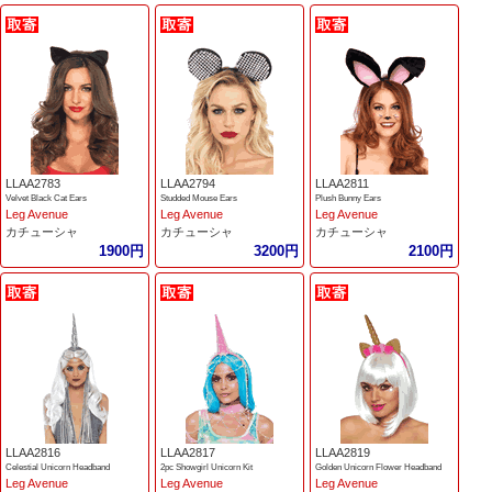
LLAA2783
LLAA2794
LLAA2811
Velvet Black Cat Ears
Studded Mouse Ears
Plush Bunny Ears
Leg Avenue
Leg Avenue
Leg Avenue
カチューシャ
カチューシャ
カチューシャ
1900円
3200円
2100円
LLAA2816
LLAA2817
LLAA2819
Celestial Unicorn Headband
2pc Showgirl Unicorn Kit
Golden Unicorn Flower Headband
Leg Avenue
Leg Avenue
Leg Avenue