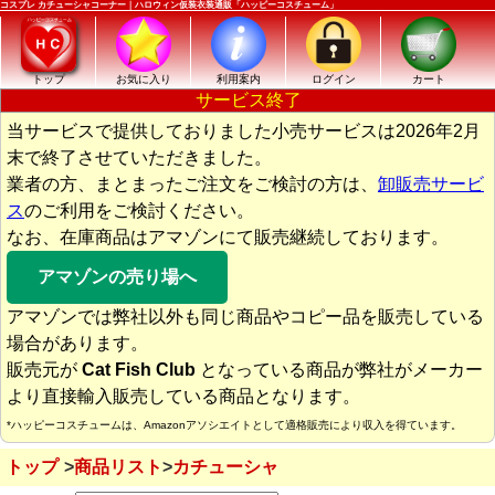
コスプレ カチューシャコーナー｜ハロウィン仮装衣装通販「ハッピーコスチューム」
トップ
お気に入り
利用案内
ログイン
カート
サービス終了
当サービスで提供しておりました小売サービスは2026年2月
末で終了させていただきました。
業者の方、まとまったご注文をご検討の方は、
卸販売サービ
ス
のご利用をご検討ください。
なお、在庫商品はアマゾンにて販売継続しております。
アマゾンの売り場へ
アマゾンでは弊社以外も同じ商品やコピー品を販売している
場合があります。
販売元が
Cat Fish Club
となっている商品が弊社がメーカー
より直接輸入販売している商品となります。
*ハッピーコスチュームは、Amazonアソシエイトとして適格販売により収入を得ています。
トップ
商品リスト
カチューシャ