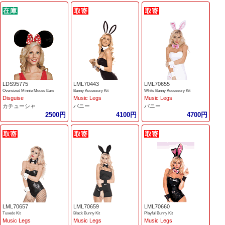
LDS95775
LML70443
LML70655
Oversized Minnie Mouse Ears
Bunny Accessory Kit
White Bunny Accessory Kit
Disguise
Music Legs
Music Legs
カチューシャ
バニー
バニー
2500円
4100円
4700円
LML70657
LML70659
LML70660
Tuxedo Kit
Black Bunny Kit
Playful Bunny Kit
Music Legs
Music Legs
Music Legs