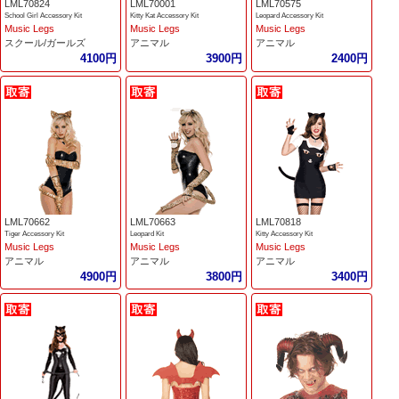
LML70824
LML70001
LML70575
School Girl Accessory Kit
Kitty Kat Accessory Kit
Leopard Accessory Kit
Music Legs
Music Legs
Music Legs
スクール/ガールズ
アニマル
アニマル
4100円
3900円
2400円
LML70662
LML70663
LML70818
Tiger Accessory Kit
Leopard Kit
Kitty Accessory Kit
Music Legs
Music Legs
Music Legs
アニマル
アニマル
アニマル
4900円
3800円
3400円