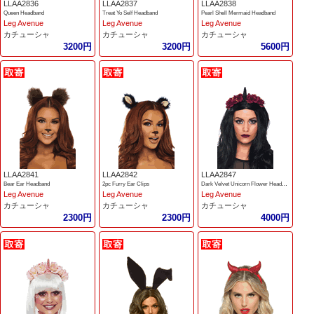
LLAA2836
LLAA2837
LLAA2838
Queen Headband
Treat Yo Self Headband
Pearl Shell Mermaid Headband
Leg Avenue
Leg Avenue
Leg Avenue
カチューシャ
カチューシャ
カチューシャ
3200円
3200円
5600円
LLAA2841
LLAA2842
LLAA2847
Bear Ear Headband
2pc Furry Ear Clips
Dark Velvet Unicorn Flower Headband
Leg Avenue
Leg Avenue
Leg Avenue
カチューシャ
カチューシャ
カチューシャ
2300円
2300円
4000円