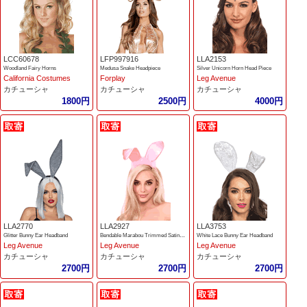
LCC60678
LFP997916
LLA2153
Woodland Fairy Horns
Medusa Snake Headpiece
Silver Unicorn Horn Head Piece
California Costumes
Forplay
Leg Avenue
カチューシャ
カチューシャ
カチューシャ
1800円
2500円
4000円
LLA2770
LLA2927
LLA3753
Glitter Bunny Ear Headband
Bendable Marabou Trimmed Satin Bunny Ears
White Lace Bunny Ear Headband
Leg Avenue
Leg Avenue
Leg Avenue
カチューシャ
カチューシャ
カチューシャ
2700円
2700円
2700円