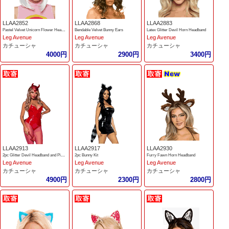
LLAA2852
LLAA2868
LLAA2883
Pastel Velvet Unicorn Flower Headband
Bendable Velvet Bunny Ears
Latex Glitter Devil Horn Headband
Leg Avenue
Leg Avenue
Leg Avenue
カチューシャ
カチューシャ
カチューシャ
4000円
2900円
3400円
LLAA2913
LLAA2917
LLAA2930
2pc Glitter Devil Headband and Pin-on Long Tail
2pc Bunny Kit
Furry Fawn Horn Headband
Leg Avenue
Leg Avenue
Leg Avenue
カチューシャ
カチューシャ
カチューシャ
4900円
2300円
2800円