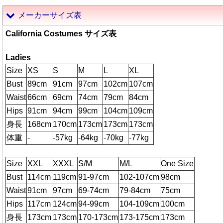
メーカーサイズ表
California Costumes サイズ表
Ladies
Size
XS
S
M
L
XL
Bust
89cm
91cm
97cm
102cm
107cm
Waist
66cm
69cm
74cm
79cm
84cm
Hips
91cm
94cm
99cm
104cm
109cm
身長
168cm
170cm
173cm
173cm
173cm
体重
-
-57kg
-64kg
-70kg
-77kg
Size
XXL
XXXL
S/M
M/L
One Size
Bust
114cm
119cm
91-97cm
102-107cm
98cm
Waist
91cm
97cm
69-74cm
79-84cm
75cm
Hips
117cm
124cm
94-99cm
104-109cm
100cm
身長
173cm
173cm
170-173cm
173-175cm
173cm