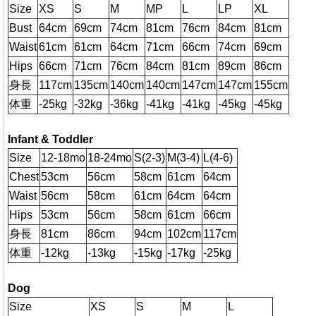
Size
XS
S
M
MP
L
LP
XL
Bust
64cm
69cm
74cm
81cm
76cm
84cm
81cm
Waist
61cm
61cm
64cm
71cm
66cm
74cm
69cm
Hips
66cm
71cm
76cm
84cm
81cm
89cm
86cm
身長
117cm
135cm
140cm
140cm
147cm
147cm
155cm
体重
-25kg
-32kg
-36kg
-41kg
-41kg
-45kg
-45kg
Infant & Toddler
Size
12-18mo
18-24mo
S(2-3)
M(3-4)
L(4-6)
Chest
53cm
56cm
58cm
61cm
64cm
Waist
56cm
58cm
61cm
64cm
64cm
Hips
53cm
56cm
58cm
61cm
66cm
身長
81cm
86cm
94cm
102cm
117cm
体重
-12kg
-13kg
-15kg
-17kg
-25kg
Dog
Size
XS
S
M
L