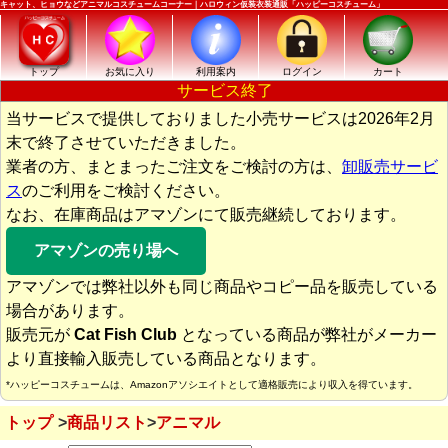
キャット、ヒョウなどアニマルコスチュームコーナー｜ハロウィン仮装衣装通販「ハッピーコスチューム」
トップ
お気に入り
利用案内
ログイン
カート
サービス終了
当サービスで提供しておりました小売サービスは2026年2月
末で終了させていただきました。
業者の方、まとまったご注文をご検討の方は、
卸販売サービ
ス
のご利用をご検討ください。
なお、在庫商品はアマゾンにて販売継続しております。
アマゾンの売り場へ
アマゾンでは弊社以外も同じ商品やコピー品を販売している
場合があります。
販売元が
Cat Fish Club
となっている商品が弊社がメーカー
より直接輸入販売している商品となります。
*ハッピーコスチュームは、Amazonアソシエイトとして適格販売により収入を得ています。
トップ
商品リスト
アニマル