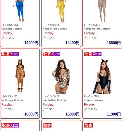
LFP554833
LFP554834
LFP555314
Lets Speed Costume
Heads or Tails Costume
Pounce and Purr Costume
Forplay
Forplay
Forplay
アニマル
アニマル
アニマル
14400円
14400円
16800円
LFP555321
LFP557969
LFP557985
No Courage Costume
Dont Be Catty Costume
Untamed Costume
Forplay
Forplay
Forplay
アニマル
アニマル
アニマル
16800円
16800円
11900円