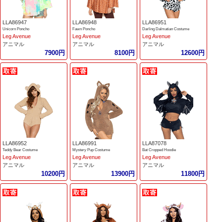
LLA86947
LLA86948
LLA86951
Unicorn Poncho
Fawn Poncho
Darling Dalmatian Costume
Leg Avenue
Leg Avenue
Leg Avenue
アニマル
アニマル
アニマル
7900円
8100円
12600円
LLA86952
LLA86991
LLA87078
Teddy Bear Costume
Mystery Pup Costume
Bat Cropped Hoodie
Leg Avenue
Leg Avenue
Leg Avenue
アニマル
アニマル
アニマル
10200円
13900円
11800円