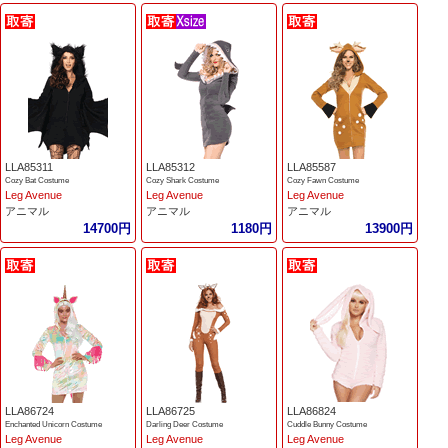
LLA85311
LLA85312
LLA85587
Cozy Bat Costume
Cozy Shark Costume
Cozy Fawn Costume
Leg Avenue
Leg Avenue
Leg Avenue
アニマル
アニマル
アニマル
14700円
1180円
13900円
LLA86724
LLA86725
LLA86824
Enchanted Unicorn Costume
Darling Deer Costume
Cuddle Bunny Costume
Leg Avenue
Leg Avenue
Leg Avenue