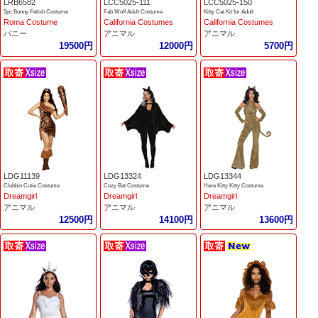
LRB6582
LCC5025-111
LCC5025-150
5pc Bunny Fetish Costume
Fab Wolf Adult Costume
Kitty Cat Kit for Adult
Roma Costume
California Costumes
California Costumes
バニー
アニマル
アニマル
19500円
12000円
5700円
LDG11139
LDG13324
LDG13344
Clubbin Cutie Costume
Cozy Bat Costume
Here Kitty Kitty Costume
Dreamgirl
Dreamgirl
Dreamgirl
アニマル
アニマル
アニマル
12500円
14100円
13600円