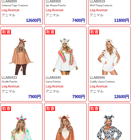
LLA86899
LLA86900
LLA86919
Untamed Tiger Costume
2pc Mouse Poncho
Wild Thang Costume
Leg Avenue
Leg Avenue
Leg Avenue
アニマル
アニマル
アニマル
12600円
7400円
11800円
LLA86933
LLA86945
LLA86946
Giraffe Poncho
Llama Poncho
Cuddly Llama Costume
Leg Avenue
Leg Avenue
Leg Avenue
アニマル
アニマル
アニマル
7900円
7900円
12600円