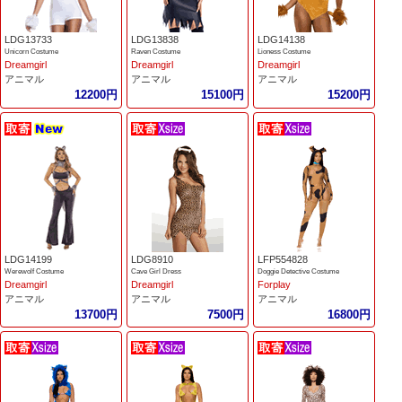
LDG13733
LDG13838
LDG14138
Unicorn Costume
Raven Costume
Lioness Costume
Dreamgirl
Dreamgirl
Dreamgirl
アニマル
アニマル
アニマル
12200円
15100円
15200円
LDG14199
LDG8910
LFP554828
Werewolf Costume
Cave Girl Dress
Doggie Detective Costume
Dreamgirl
Dreamgirl
Forplay
アニマル
アニマル
アニマル
13700円
7500円
16800円