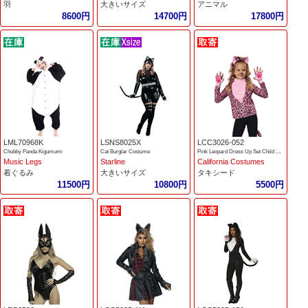
羽
大きいサイズ
アニマル
8600円
14700円
17800円
LML70968K
LSNS8025X
LCC3026-052
Chubby Panda Kigumumi
Cat Burglar Costume
Pink Leopard Dress Up Set Child Costume
Music Legs
Starline
California Costumes
着ぐるみ
大きいサイズ
タキシード
11500円
10800円
5500円