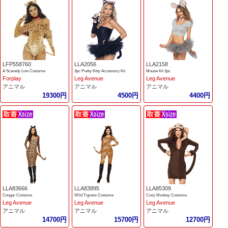
LFP558760
LLA2056
LLA2158
A Scaredy Lion Costume
3pc Pretty Kitty Accessory Kit
Mouse Kit 3pc
Forplay
Leg Avenue
Leg Avenue
アニマル
アニマル
アニマル
19300円
4500円
4400円
LLA83666
LLA83895
LLA85309
Cougar Costume
Wild Tigress Costume
Cozy Monkey Costume
Leg Avenue
Leg Avenue
Leg Avenue
アニマル
アニマル
アニマル
14700円
15700円
12700円