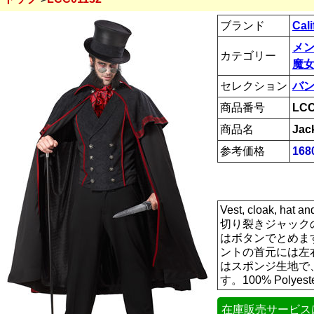
ブランド
Cal
メ
カテゴリー
魔女
セレクション
バ
商品番号
LCC
商品名
Jac
参考価格
168
Vest, cloak, h
切り裂きジャック
はボタンでとめま
ントの首元には左
はスポンジ生地で
す。100% Pol
在庫販売サービス