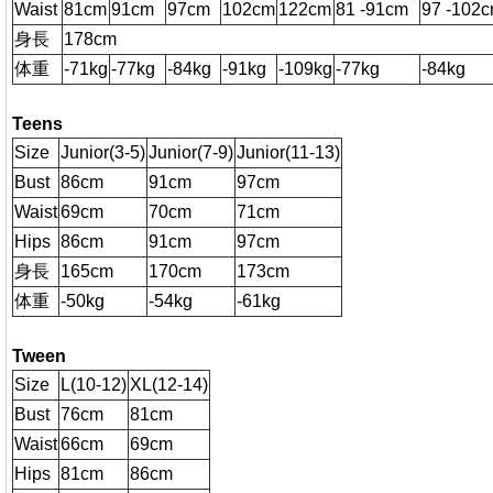
Waist
81cm
91cm
97cm
102cm
122cm
81 -91cm
97 -102
身長
178cm
体重
-71kg
-77kg
-84kg
-91kg
-109kg
-77kg
-84kg
Teens
Size
Junior(3-5)
Junior(7-9)
Junior(11-13)
Bust
86cm
91cm
97cm
Waist
69cm
70cm
71cm
Hips
86cm
91cm
97cm
身長
165cm
170cm
173cm
体重
-50kg
-54kg
-61kg
Tween
Size
L(10-12)
XL(12-14)
Bust
76cm
81cm
Waist
66cm
69cm
Hips
81cm
86cm