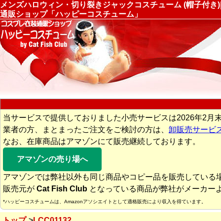
メンズハロウィン・切り裂きジャックコスチューム (帽子付き)|Cali
通販ショップ「ハッピーコスチューム」
当サービスで提供しておりました小売サービスは2026年2月
業者の方、まとまったご注文をご検討の方は、
卸販売サービ
なお、在庫商品はアマゾンにて販売継続しております。
アマゾンの売り場へ
アマゾンでは弊社以外も同じ商品やコピー品を販売している
販売元が
Cat Fish Club
となっている商品が弊社がメーカー
*ハッピーコスチュームは、Amazonアソシエイトとして適格販売により収入を得ています。
トップ
LCC01132