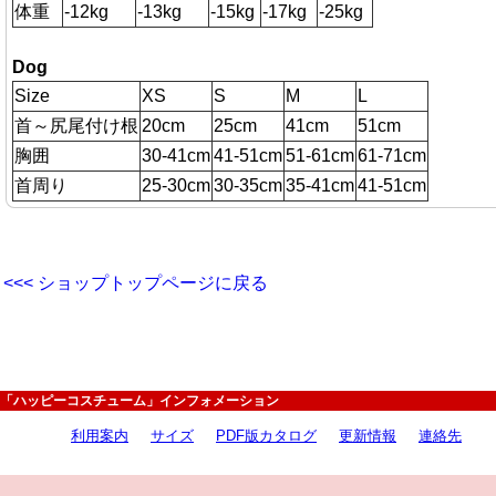
体重
-12kg
-13kg
-15kg
-17kg
-25kg
Dog
Size
XS
S
M
L
首～尻尾付け根
20cm
25cm
41cm
51cm
胸囲
30-41cm
41-51cm
51-61cm
61-71cm
首周り
25-30cm
30-35cm
35-41cm
41-51cm
<<< ショップトップページに戻る
「ハッピーコスチューム」インフォメーション
利用案内
サイズ
PDF版カタログ
更新情報
連絡先