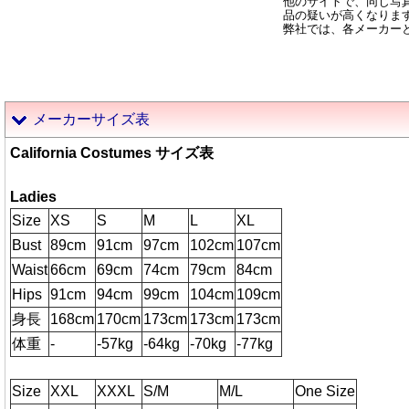
他のサイトで、同じ写
品の疑いが高くなりま
弊社では、各メーカー
メーカーサイズ表
California Costumes サイズ表
Ladies
Size
XS
S
M
L
XL
Bust
89cm
91cm
97cm
102cm
107cm
Waist
66cm
69cm
74cm
79cm
84cm
Hips
91cm
94cm
99cm
104cm
109cm
身長
168cm
170cm
173cm
173cm
173cm
体重
-
-57kg
-64kg
-70kg
-77kg
Size
XXL
XXXL
S/M
M/L
One Size