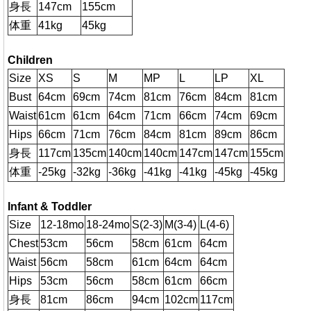
身長
147cm
155cm
体重
41kg
45kg
Children
Size
XS
S
M
MP
L
LP
XL
Bust
64cm
69cm
74cm
81cm
76cm
84cm
81cm
Waist
61cm
61cm
64cm
71cm
66cm
74cm
69cm
Hips
66cm
71cm
76cm
84cm
81cm
89cm
86cm
身長
117cm
135cm
140cm
140cm
147cm
147cm
155cm
体重
-25kg
-32kg
-36kg
-41kg
-41kg
-45kg
-45kg
Infant & Toddler
Size
12-18mo
18-24mo
S(2-3)
M(3-4)
L(4-6)
Chest
53cm
56cm
58cm
61cm
64cm
Waist
56cm
58cm
61cm
64cm
64cm
Hips
53cm
56cm
58cm
61cm
66cm
身長
81cm
86cm
94cm
102cm
117cm