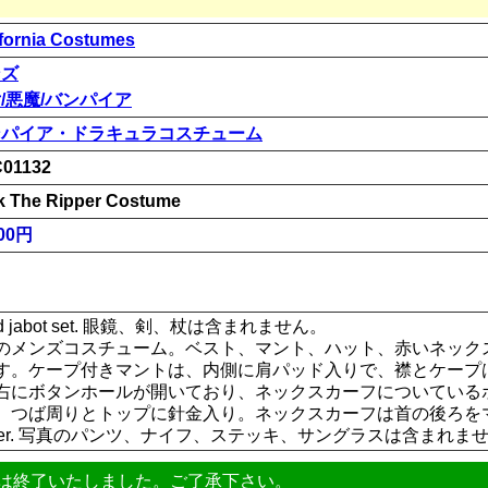
ifornia Costumes
ンズ
/悪魔/バンパイア
ンパイア・ドラキュラコスチューム
01132
k The Ripper Costume
00円
at and jabot set. 眼鏡、剣、杖は含まれません。
のメンズコスチューム。ベスト、マント、ハット、赤いネック
す。ケープ付きマントは、内側に肩パッド入りで、襟とケープ
右にボタンホールが開いており、ネックスカーフについている
、つば周りとトップに針金入り。ネックスカーフは首の後ろを
yester. 写真のパンツ、ナイフ、ステッキ、サングラスは含まれま
は終了いたしました。ご了承下さい。