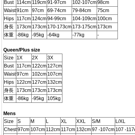
Bust
114cm
119cm
91-97cm
102-107cm
98cm
Waist
91cm
97cm
69-74cm
79-84cm
75cm
Hips
117cm
124cm
94-99cm
104-109cm
100cm
身長
173cm
173cm
170-173cm
173-175cm
173cm
体重
-86kg
-95kg
-64kg
-77kg
-
Queen/Plus size
Size
1X
2X
3X
Bust
117cm
122cm
127cm
Waist
97cm
102cm
107cm
Hips
122cm
127cm
132cm
身長
173cm
173cm
173cm
体重
-86kg
-95kg
105kg
Mens
Size
S
M
L
XL
XXL
S/M
L/XL
Chest
97cm
107cm
112cm
117cm
132cm
97 -107cm
107 -11