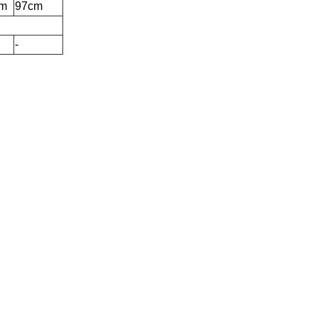
cm
97cm
-