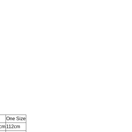
One Size
7cm
112cm