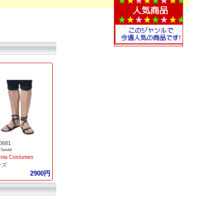
0681
 Sandal
ornia Costumes
ーズ
2900円