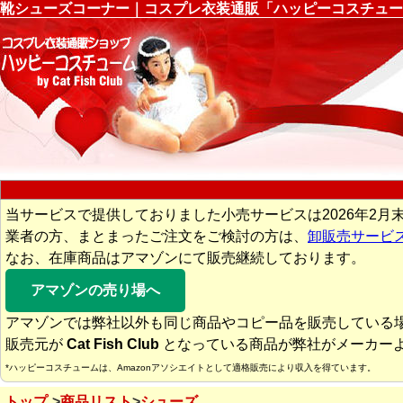
靴シューズコーナー｜コスプレ衣装通販「ハッピーコスチュー
当サービスで提供しておりました小売サービスは2026年2月
業者の方、まとまったご注文をご検討の方は、
卸販売サービ
なお、在庫商品はアマゾンにて販売継続しております。
アマゾンの売り場へ
アマゾンでは弊社以外も同じ商品やコピー品を販売している
販売元が
Cat Fish Club
となっている商品が弊社がメーカー
*ハッピーコスチュームは、Amazonアソシエイトとして適格販売により収入を得ています。
トップ
商品リスト
シューズ