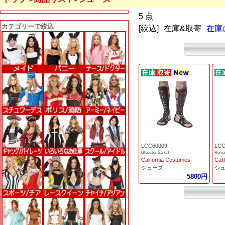
5 点
カテゴリーで絞込
[絞込]
在庫&取寄
在庫
LCC60009
LCC
Gladiator Sandal
Roman
California Costumes
Cali
シューズ
シ
5800円