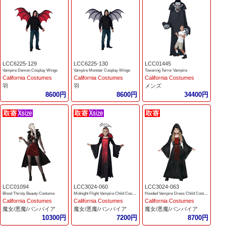
LCC6225-129
LCC6225-130
LCC01445
Vampire Demon Cosplay Wings
Vampire Monster Cosplay Wings
Towering Terror Vampire
California Costumes
California Costumes
California Costumes
羽
羽
メンズ
8600円
8600円
34400円
LCC01094
LCC3024-060
LCC3024-063
Blood Thirsty Beauty Costume
Midnight Flight Vampire Child Costume
Hooded Vampire Dress Child Costume
California Costumes
California Costumes
California Costumes
魔女/悪魔/バンパイア
魔女/悪魔/バンパイア
魔女/悪魔/バンパイア
10300円
7200円
8700円