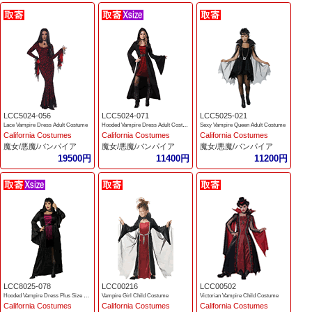
LCC5024-056
LCC5024-071
LCC5025-021
Lace Vampire Dress Adult Costume
Hooded Vampire Dress Adult Costume
Sexy Vampire Queen Adult Costume
California Costumes
California Costumes
California Costumes
魔女/悪魔/バンパイア
魔女/悪魔/バンパイア
魔女/悪魔/バンパイア
19500円
11400円
11200円
LCC8025-078
LCC00216
LCC00502
Hooded Vampire Dress Plus Size Costume
Vampire Girl Child Costume
Victorian Vampire Child Costume
California Costumes
California Costumes
California Costumes