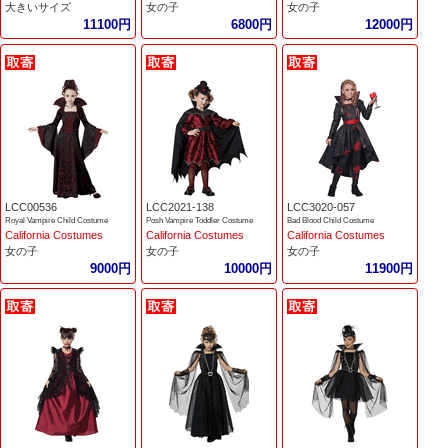
大きいサイズ
女の子
女の子
11100円
6800円
12000円
LCC00536
LCC2021-138
LCC3020-057
Royal Vampire Child Costume
Posh Vampire Toddler Costume
Bad Blood Child Costume
California Costumes
California Costumes
California Costumes
女の子
女の子
女の子
9000円
10000円
11900円