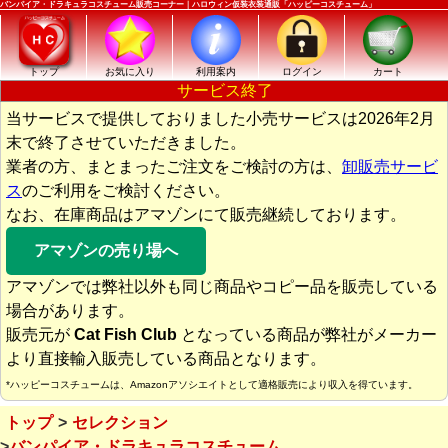
バンパイア・ドラキュラコスチューム販売コーナー｜ハロウィン仮装衣装通販「ハッピーコスチューム」
トップ
お気に入り
利用案内
ログイン
カート
サービス終了
当サービスで提供しておりました小売サービスは2026年2月
末で終了させていただきました。
業者の方、まとまったご注文をご検討の方は、
卸販売サービ
ス
のご利用をご検討ください。
なお、在庫商品はアマゾンにて販売継続しております。
アマゾンの売り場へ
アマゾンでは弊社以外も同じ商品やコピー品を販売している
場合があります。
販売元が
Cat Fish Club
となっている商品が弊社がメーカー
より直接輸入販売している商品となります。
*ハッピーコスチュームは、Amazonアソシエイトとして適格販売により収入を得ています。
トップ
セレクション
バンパイア・ドラキュラコスチューム