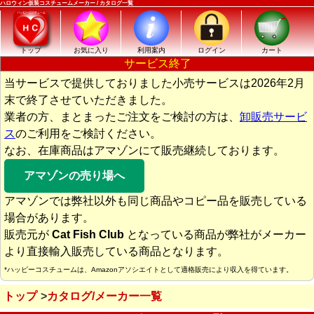
ハロウィン仮装コスチュームメーカー / カタログ一覧
トップ
お気に入り
利用案内
ログイン
カート
サービス終了
当サービスで提供しておりました小売サービスは2026年2月
末で終了させていただきました。
業者の方、まとまったご注文をご検討の方は、
卸販売サービ
ス
のご利用をご検討ください。
なお、在庫商品はアマゾンにて販売継続しております。
アマゾンの売り場へ
アマゾンでは弊社以外も同じ商品やコピー品を販売している
場合があります。
販売元が
Cat Fish Club
となっている商品が弊社がメーカー
より直接輸入販売している商品となります。
*ハッピーコスチュームは、Amazonアソシエイトとして適格販売により収入を得ています。
トップ
カタログ/メーカー一覧