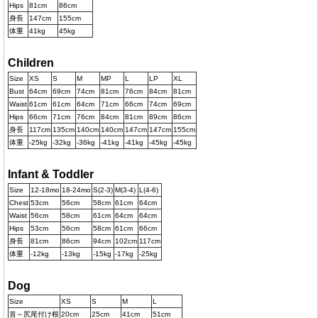
Hips
81cm
86cm
身長
147cm
155cm
体重
41kg
45kg
Children
Size
XS
S
M
MP
L
LP
XL
Bust
64cm
69cm
74cm
81cm
76cm
84cm
81cm
Waist
61cm
61cm
64cm
71cm
66cm
74cm
69cm
Hips
66cm
71cm
76cm
84cm
81cm
89cm
86cm
身長
117cm
135cm
140cm
140cm
147cm
147cm
155cm
体重
-25kg
-32kg
-36kg
-41kg
-41kg
-45kg
-45kg
Infant & Toddler
Size
12-18mo
18-24mo
S(2-3)
M(3-4)
L(4-6)
Chest
53cm
56cm
58cm
61cm
64cm
Waist
56cm
58cm
61cm
64cm
64cm
Hips
53cm
56cm
58cm
61cm
66cm
身長
81cm
86cm
94cm
102cm
117cm
体重
-12kg
-13kg
-15kg
-17kg
-25kg
Dog
Size
XS
S
M
L
首～尻尾付け根
20cm
25cm
41cm
51cm