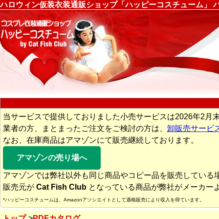
ハロウィン仮装衣装通販ショップ「ハッピーコスチューム」 ハ
当サービスで提供しておりました小売サービスは2026年2月
業者の方、まとまったご注文をご検討の方は、
卸販売サービ
なお、在庫商品はアマゾンにて販売継続しております。
アマゾンの売り場へ
アマゾンでは弊社以外も同じ商品やコピー品を販売している
販売元が
Cat Fish Club
となっている商品が弊社がメーカー
*ハッピーコスチュームは、Amazonアソシエイトとして適格販売により収入を得ています。
トップ
PDFカタログ