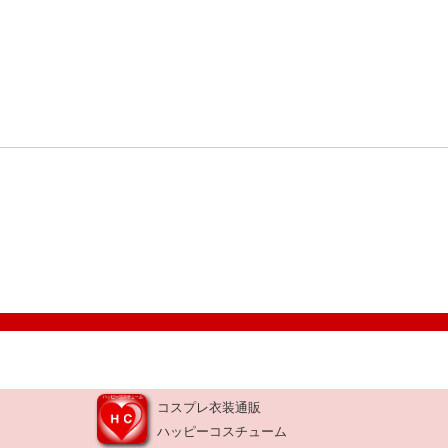
コスプレ衣装通販
ハッピーコスチューム