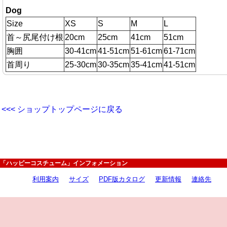
Dog
Size
XS
S
M
L
首～尻尾付け根
20cm
25cm
41cm
51cm
胸囲
30-41cm
41-51cm
51-61cm
61-71cm
首周り
25-30cm
30-35cm
35-41cm
41-51cm
<<< ショップトップページに戻る
「ハッピーコスチューム」インフォメーション
利用案内
サイズ
PDF版カタログ
更新情報
連絡先