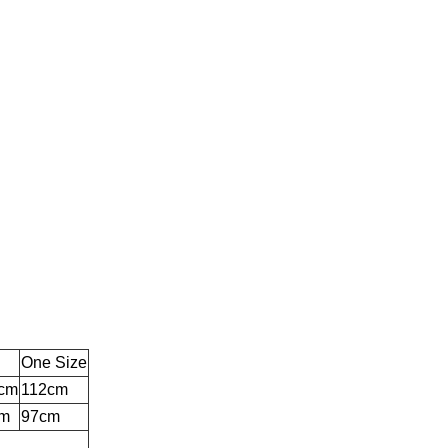
One Size
7cm
112cm
cm
97cm