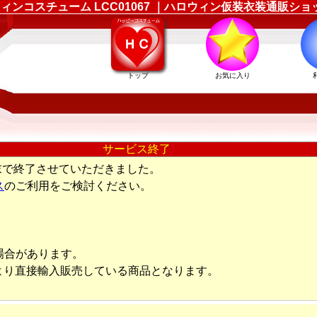
) のハロウィンコスチューム LCC01067 ｜ハロウィン仮装衣装通
トップ
お気に入り
サービス終了
末で終了させていただきました。
ス
のご利用をご検討ください。
場合があります。
より直接輸入販売している商品となります。