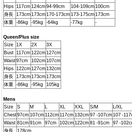
Hips
117cm
124cm
94-99cm
104-109cm
100cm
身長
173cm
173cm
170-173cm
173-175cm
173cm
体重
-86kg
-95kg
-64kg
-77kg
-
Queen/Plus size
Size
1X
2X
3X
Bust
117cm
122cm
127cm
Waist
97cm
102cm
107cm
Hips
122cm
127cm
132cm
身長
173cm
173cm
173cm
体重
-86kg
-95kg
105kg
Mens
Size
S
M
L
XL
XXL
S/M
L/XL
Chest
97cm
107cm
112cm
117cm
132cm
97 -107cm
107 -11
Waist
81cm
91cm
97cm
102cm
122cm
81 -91cm
97 -102
身長
178cm