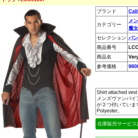
ブランド
Cal
メ
カテゴリー
魔女
セレクション
バ
商品番号
LCC
商品名
Ver
参考価格
98
Shirt attache
メンズヴァンパイ
が２つ付いていま
Polyester。
在庫販売サービス