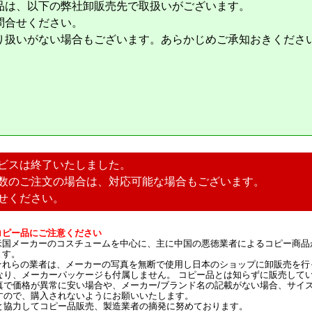
品は、以下の弊社卸販売先で取扱いがございます。
問合せください。
り扱いがない場合もございます。あらかじめご承知おきくださ
ビスは終了いたしました。
数のご注文の場合は、対応可能な場合もございます。
せください。
コピー品にご注意ください
米国メーカーのコスチュームを中心に、主に中国の悪徳業者によるコピー商品
ます。
それらの業者は、メーカーの写真を無断で使用し日本のショップに卸販売を行
なり、メーカーパッケージも付属しません。 コピー品とは知らずに販売して
真で価格が異常に安い場合や、メーカー/ブランド名の記載がない場合、サイ
すので、購入されないようにお願いいたします。
と協力してコピー品販売、製造業者の摘発に努めております。