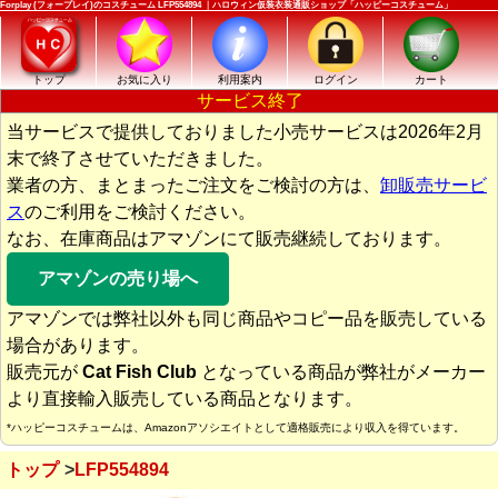
Forplay (フォープレイ)のコスチューム LFP554894 ｜ハロウィン仮装衣装通販ショップ「ハッピーコスチューム」
トップ
お気に入り
利用案内
ログイン
カート
サービス終了
当サービスで提供しておりました小売サービスは2026年2月
末で終了させていただきました。
業者の方、まとまったご注文をご検討の方は、
卸販売サービ
ス
のご利用をご検討ください。
なお、在庫商品はアマゾンにて販売継続しております。
アマゾンの売り場へ
アマゾンでは弊社以外も同じ商品やコピー品を販売している
場合があります。
販売元が
Cat Fish Club
となっている商品が弊社がメーカー
より直接輸入販売している商品となります。
*ハッピーコスチュームは、Amazonアソシエイトとして適格販売により収入を得ています。
トップ
LFP554894