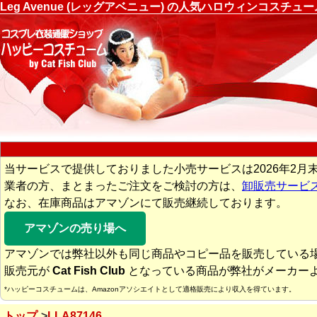
Leg Avenue (レッグアベニュー) の人気ハロウィンコスチ
当サービスで提供しておりました小売サービスは2026年2月
業者の方、まとまったご注文をご検討の方は、
卸販売サービ
なお、在庫商品はアマゾンにて販売継続しております。
アマゾンの売り場へ
アマゾンでは弊社以外も同じ商品やコピー品を販売している
販売元が
Cat Fish Club
となっている商品が弊社がメーカー
*ハッピーコスチュームは、Amazonアソシエイトとして適格販売により収入を得ています。
トップ
LLA87146