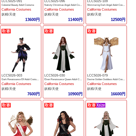
LCC5025-091
LCC5025-096
LCC5025-109
Celestial Beauty Adult Costume
Nativity Christmas Angel Adult Costume
Shimmering Dark Angel Adult Costume
California Costumes
California Costumes
California Costumes
妖精/天使
妖精/天使
妖精/天使
13600円
11400円
12500円
LCC5026-003
LCC5026-030
LCC5026-079
Dark Renaissance Elf Adult Costume
Elven Renaissance Queen Adult Costume
Devine Golden Goddess Adult Costume
California Costumes
California Costumes
California Costumes
妖精/天使
妖精/天使
妖精/天使
7600円
10900円
16600円