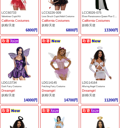
LCC60733
LCC6226-009
LCC8026-075
Valentines Cupid Kit
Love Struck Cupid Adult Costume
Elven Renaissance Queen Plus Costume
California Costumes
California Costumes
California Costumes
妖精/天使
妖精/天使
妖精/天使
6800円
6800円
13300円
LDG13734
LDG14145
LDG14164
Dark Fairy Costume
Fetching Fairy Costume
Alluring Angel Costume
Dreamgirl
Dreamgirl
Dreamgirl
妖精/天使
妖精/天使
妖精/天使
14000円
14700円
11200円