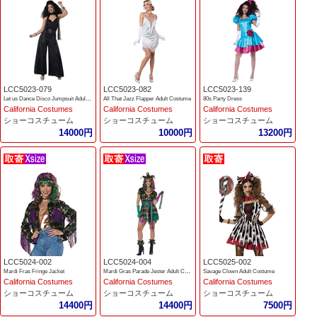
LCC5023-079
LCC5023-082
LCC5023-139
Let us Dance Disco Jumpsuit Adult Costume
All That Jazz Flapper Adult Costume
80s Party Dress
California Costumes
California Costumes
California Costumes
ショーコスチューム
ショーコスチューム
ショーコスチューム
14000円
10000円
13200円
LCC5024-002
LCC5024-004
LCC5025-002
Mardi Fras Fringe Jacket
Mardi Gras Parade Jester Adult Costume
Savage Clown Adult Costume
California Costumes
California Costumes
California Costumes
ショーコスチューム
ショーコスチューム
ショーコスチューム
14400円
14400円
7500円