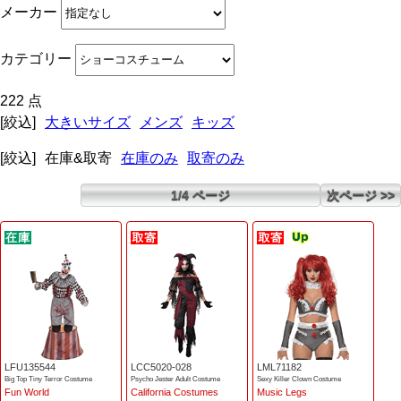
メーカー
カテゴリー
222 点
[絞込]
大きいサイズ
メンズ
キッズ
[絞込]
在庫&取寄
在庫のみ
取寄のみ
1/4 ページ
次ページ >>
LFU135544
LCC5020-028
LML71182
Big Top Tiny Terror Costume
Psycho Jester Adult Costume
Sexy Killer Clown Costume
Fun World
California Costumes
Music Legs