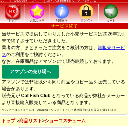
ショー・サーカスのコスチュームコーナー｜ハロウィン仮装衣装通販「ハッピーコスチューム」
トップ
お気に入り
利用案内
ログイン
カート
サービス終了
当サービスで提供しておりました小売サービスは2026年2月
末で終了させていただきました。
業者の方、まとまったご注文をご検討の方は、
卸販売サービ
ス
のご利用をご検討ください。
なお、在庫商品はアマゾンにて販売継続しております。
アマゾンの売り場へ
アマゾンでは弊社以外も同じ商品やコピー品を販売している
場合があります。
販売元が
Cat Fish Club
となっている商品が弊社がメーカー
より直接輸入販売している商品となります。
*ハッピーコスチュームは、Amazonアソシエイトとして適格販売により収入を得ています。
トップ
商品リスト
ショーコスチューム