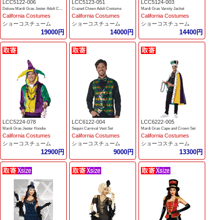
LCC5122-006
LCC5123-051
LCC5124-003
Deluxe Mardi Gras Jester Adult Costume
Crazed Clown Adult Costume
Mardi Gras Varsity Jacket
California Costumes
California Costumes
California Costumes
ショーコスチューム
ショーコスチューム
ショーコスチューム
19000円
14000円
14400円
LCC5224-078
LCC6122-004
LCC6222-005
Mardi Gras Jester Hoodie
Sequin Carnival Vest Set
Mardi Gras Cape and Crown Set
California Costumes
California Costumes
California Costumes
ショーコスチューム
ショーコスチューム
ショーコスチューム
12900円
9000円
13300円