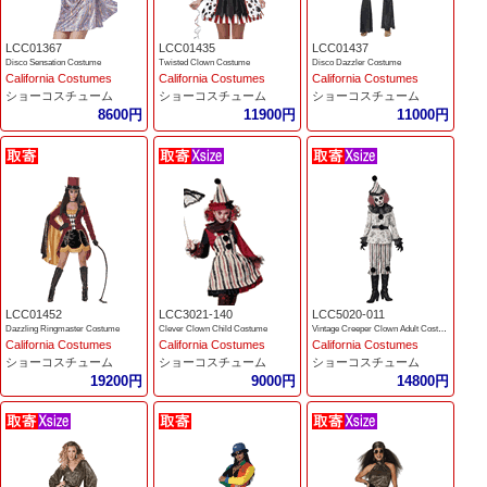
LCC01367
LCC01435
LCC01437
Disco Sensation Costume
Twisted Clown Costume
Disco Dazzler Costume
California Costumes
California Costumes
California Costumes
ショーコスチューム
ショーコスチューム
ショーコスチューム
8600円
11900円
11000円
LCC01452
LCC3021-140
LCC5020-011
Dazzling Ringmaster Costume
Clever Clown Child Costume
Vintage Creeper Clown Adult Costume
California Costumes
California Costumes
California Costumes
ショーコスチューム
ショーコスチューム
ショーコスチューム
19200円
9000円
14800円