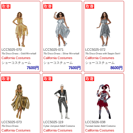
LCC5025-070
LCC5025-071
LCC5025-072
70s Disco Dress – Gold Mirrorball
70s Disco Dress – Silver Mirrorball
70s Disco Dress with Sequin Swirl
California Costumes
California Costumes
California Costumes
ショーコスチューム
ショーコスチューム
ショーコスチューム
7600円
7600円
8600円
LCC5025-073
LCC5025-119
LCC5026-038
70s Disco Dress
Cyber Jumpsuit Adult Costume
Twisted Jester Adult Costume
California Costumes
California Costumes
California Costumes