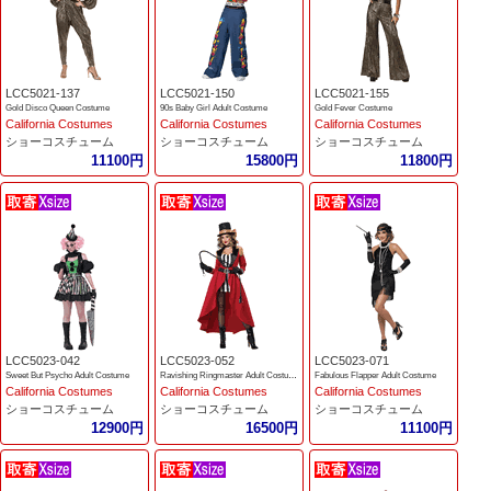
LCC5021-137
LCC5021-150
LCC5021-155
Gold Disco Queen Costume
90s Baby Girl Adult Costume
Gold Fever Costume
California Costumes
California Costumes
California Costumes
ショーコスチューム
ショーコスチューム
ショーコスチューム
11100円
15800円
11800円
LCC5023-042
LCC5023-052
LCC5023-071
Sweet But Psycho Adult Costume
Ravishing Ringmaster Adult Costume
Fabulous Flapper Adult Costume
California Costumes
California Costumes
California Costumes
ショーコスチューム
ショーコスチューム
ショーコスチューム
12900円
16500円
11100円