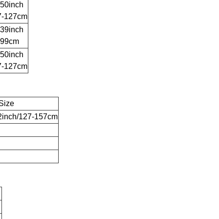
-50inch
7-127cm
-39inch
-99cm
-50inch
7-127cm
Size
2inch/127-157cm