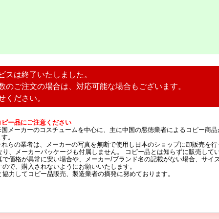
ビスは終了いたしました。
数のご注文の場合は、対応可能な場合もございます。
せください。
コピー品にご注意ください
米国メーカーのコスチュームを中心に、主に中国の悪徳業者によるコピー商品
ます。
それらの業者は、メーカーの写真を無断で使用し日本のショップに卸販売を行
なり、メーカーパッケージも付属しません。 コピー品とは知らずに販売して
真で価格が異常に安い場合や、メーカー/ブランド名の記載がない場合、サイ
すので、購入されないようにお願いいたします。
と協力してコピー品販売、製造業者の摘発に努めております。