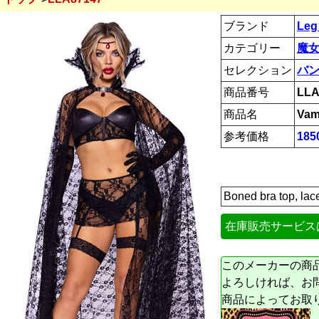
ブランド
Leg
カテゴリー
魔女
セレクション
バ
商品番号
LLA
商品名
Vam
参考価格
185
Boned bra top, lace
在庫販売サービス
このメーカーの商
よろしければ、お
商品によってお取