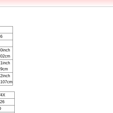
16
40inch
102cm
31inch
79cm
42inch
-107cm
/4X
-26
D