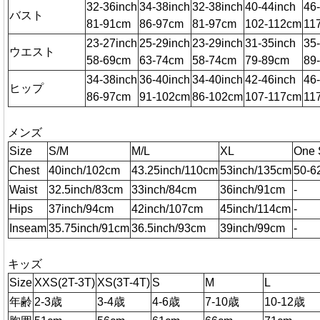
32-36inch
34-38inch
32-38inch
40-44inch
46
バスト
81-91cm
86-97cm
81-97cm
102-112cm
11
23-27inch
25-29inch
23-29inch
31-35inch
35
ウエスト
58-69cm
63-74cm
58-74cm
79-89cm
89
34-38inch
36-40inch
34-40inch
42-46inch
46
ヒップ
86-97cm
91-102cm
86-102cm
107-117cm
11
メンズ
Size
S/M
M/L
XL
One 
Chest
40inch/102cm
43.25inch/110cm
53inch/135cm
50-6
Waist
32.5inch/83cm
33inch/84cm
36inch/91cm
-
Hips
37inch/94cm
42inch/107cm
45inch/114cm
-
Inseam
35.75inch/91cm
36.5inch/93cm
39inch/99cm
-
キッズ
Size
XXS(2T-3T)
XS(3T-4T)
S
M
L
年齢
2-3歳
3-4歳
4-6歳
7-10歳
10-12歳