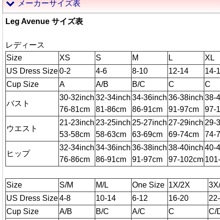
メーカーサイズ表
Leg Avenue サイズ表
レディース
Size
XS
S
M
L
XL
US Dress Size
0-2
4-6
8-10
12-14
14-
Cup Size
A
A/B
B/C
C
C
30-32inch
32-34inch
34-36inch
36-38inch
38-
バスト
76-81cm
81-86cm
86-91cm
91-97cm
97-
21-23inch
23-25inch
25-27inch
27-29inch
29-
ウエスト
53-58cm
58-63cm
63-69cm
69-74cm
74-
32-34inch
34-36inch
36-38inch
38-40inch
40-
ヒップ
76-86cm
86-91cm
91-97cm
97-102cm
101
Size
S/M
M/L
One Size
1X/2X
3X
US Dress Size
4-8
10-14
6-12
16-20
22
Cup Size
A/B
B/C
A/C
C
C/