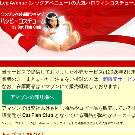
Leg Avenue (レッグアベニュー) の人気ハロウィンコスチ
当サービスで提供しておりました小売サービスは2026年2月
業者の方、まとまったご注文をご検討の方は、
卸販売サービ
なお、在庫商品はアマゾンにて販売継続しております。
アマゾンの売り場へ
アマゾンでは弊社以外も同じ商品やコピー品を販売している
販売元が
Cat Fish Club
となっている商品が弊社がメーカー
*ハッピーコスチュームは、Amazonアソシエイトとして適格販売により収入を得ています。
トップ
LLA87147