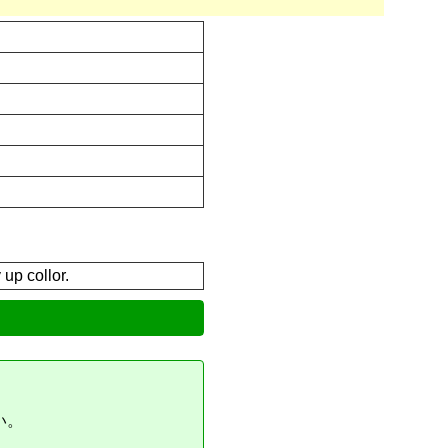
 up collor.
い。