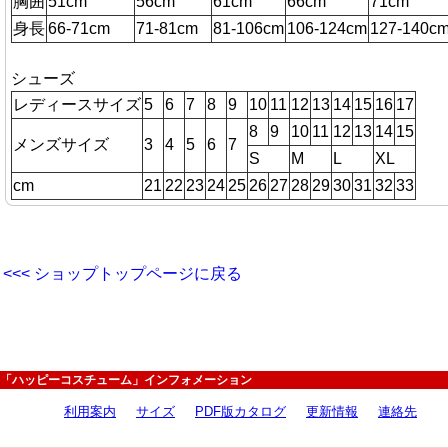
胸囲
51cm
56cm
61cm
66cm
71cm
身長
66-71cm
71-81cm
81-106cm
106-124cm
127-140c
シューズ
レディースサイズ
5
6
7
8
9
10
11
12
13
14
15
16
17
8
9
10
11
12
13
14
15
メンズサイズ
3
4
5
6
7
S
M
L
XL
cm
21
22
23
24
25
26
27
28
29
30
31
32
33
<<< ショップトップページに戻る
「ハッピーコスチューム」インフォメーション
利用案内
サイズ
PDF版カタログ
更新情報
連絡先