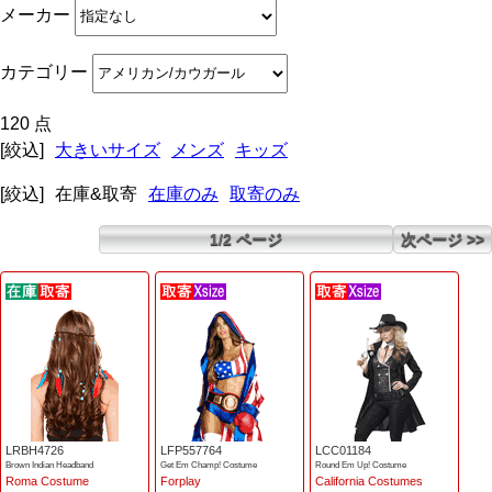
メーカー
カテゴリー
120 点
[絞込]
大きいサイズ
メンズ
キッズ
[絞込]
在庫&取寄
在庫のみ
取寄のみ
1/2 ページ
次ページ >>
LRBH4726
LFP557764
LCC01184
Brown Indian Headband
Get Em Champ! Costume
Round Em Up! Costume
Roma Costume
Forplay
California Costumes