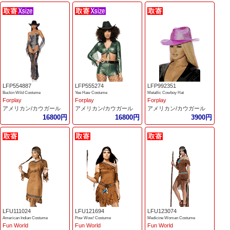
LFP554887
LFP555274
LFP992351
Buckin Wild Costume
Yee Haw Costume
Metallic Cowboy Hat
Forplay
Forplay
Forplay
アメリカン/カウガール
アメリカン/カウガール
アメリカン/カウガール
16800円
16800円
3900円
LFU111024
LFU121694
LFU123074
American Indian Costume
Pow Wow! Costume
Medicine Woman Costume
Fun World
Fun World
Fun World