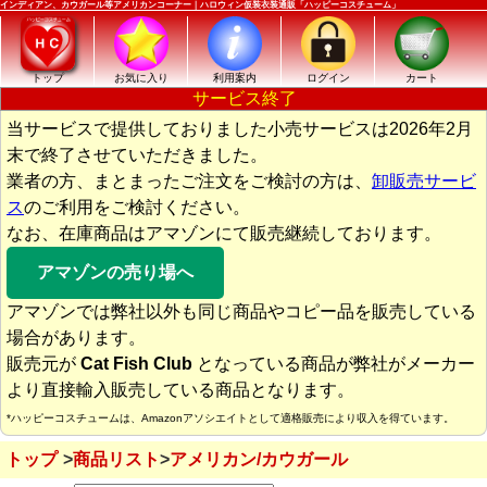
インディアン、カウガール等アメリカンコーナー｜ハロウィン仮装衣装通販「ハッピーコスチューム」
トップ
お気に入り
利用案内
ログイン
カート
サービス終了
当サービスで提供しておりました小売サービスは2026年2月
末で終了させていただきました。
業者の方、まとまったご注文をご検討の方は、
卸販売サービ
ス
のご利用をご検討ください。
なお、在庫商品はアマゾンにて販売継続しております。
アマゾンの売り場へ
アマゾンでは弊社以外も同じ商品やコピー品を販売している
場合があります。
販売元が
Cat Fish Club
となっている商品が弊社がメーカー
より直接輸入販売している商品となります。
*ハッピーコスチュームは、Amazonアソシエイトとして適格販売により収入を得ています。
トップ
商品リスト
アメリカン/カウガール