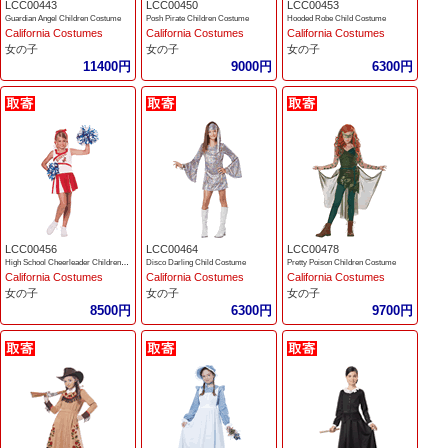
LCC00443
LCC00450
LCC00453
Guardian Angel Children Costume
Posh Pirate Children Costume
Hooded Robe Child Costume
California Costumes
California Costumes
California Costumes
女の子
女の子
女の子
11400円
9000円
6300円
LCC00456
LCC00464
LCC00478
High School Cheerleader Children Costume
Disco Darling Child Costume
Pretty Poison Children Costume
California Costumes
California Costumes
California Costumes
女の子
女の子
女の子
8500円
6300円
9700円