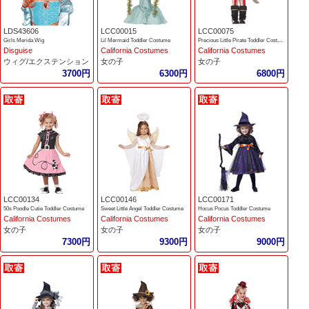
LDS43606
LCC00015
LCC00075
Girls Merida Wig
Lil Mermaid Toddler Costume
Precious Little Pirate Toddler Costume
Disguise
California Costumes
California Costumes
ウィグ/エクステンション
女の子
女の子
3700円
6300円
6800円
LCC00134
LCC00146
LCC00171
50s Poodle Cutie Toddler Costume
Sweet Little Angel Toddler Costume
Hocus Pocus Toddler Costume
California Costumes
California Costumes
California Costumes
女の子
女の子
女の子
7300円
9300円
9000円