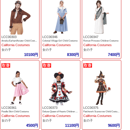
LCC00303
LCC00346
LCC00347
Amelia Earhart/Aviator Child Costume
Colonial Village Girl Child Costume
Roman Princess Children Costume
California Costumes
California Costumes
California Costumes
女の子
女の子
女の子
10100円
8300円
7400円
LCC00361
LCC00373
LCC00375
Poodle Skirt Child Costume
Deluxe Queen of Hearts Children Costume
Patchwork Scarecrow Child Costume
California Costumes
California Costumes
California Costumes
女の子
女の子
女の子
4500円
11100円
9600円