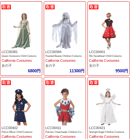
LCC00381
LCC00394
LCC00401
Queen Guinevere Child Costume
Haunted Beauty Children Costume
50s Sweetheart Child Costume
California Costumes
California Costumes
California Costumes
女の子
女の子
女の子
6800円
11300円
9500円
LCC00402
LCC00411
LCC00421
Police Officer Child Costume
Patriotic Cheerleader Children Costume
Starlight Angel Children Costume
California Costumes
California Costumes
California Costumes