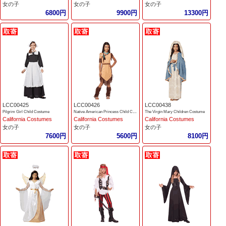
女の子
女の子
女の子
6800円
9900円
13300円
LCC00425
LCC00426
LCC00438
Pilgrim Girl Child Costume
Native American Princess Child Costume
The Virgin Mary Children Costume
California Costumes
California Costumes
California Costumes
女の子
女の子
女の子
7600円
5600円
8100円