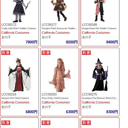
LCC00172
LCC00177
LCC00189
Crafty Little Witch Toddler Costume
Pumpkin Patch Scarecrow Toddler Costume
Kreepy Klown Kid Toddler Costume
California Costumes
California Costumes
California Costumes
女の子
女の子
女の子
7800円
8200円
8400円
LCC00216
LCC00263
LCC00275
Vampire Girl Child Costume
Disco Dolly Child Costume
Incantasia The Glamour Witch Children Costume
California Costumes
California Costumes
California Costumes
女の子
女の子
女の子
6800円
6300円
8300円