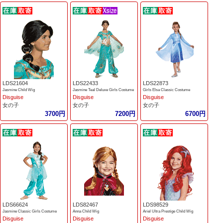
LDS21604
LDS22433
LDS22873
Jasmine Child Wig
Jasmine Teal Deluxe Girls Costume
Girls Elsa Classic Costume
Disguise
Disguise
Disguise
女の子
女の子
女の子
3700円
7200円
6700円
LDS66624
LDS82467
LDS98529
Jasmine Classic Girls Costume
Anna Child Wig
Ariel Ultra Prestige Child Wig
Disguise
Disguise
Disguise