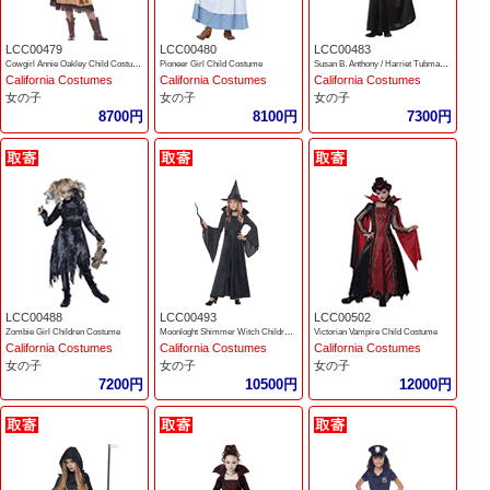
LCC00479
LCC00480
LCC00483
Cowgirl Annie Oakley Child Costume
Pioneer Girl Child Costume
Susan B. Anthony / Harriet Tubman Child Costume
California Costumes
California Costumes
California Costumes
女の子
女の子
女の子
8700円
8100円
7300円
LCC00488
LCC00493
LCC00502
Zombie Girl Children Costume
Moonloght Shimmer Witch Children Costume
Victorian Vampire Child Costume
California Costumes
California Costumes
California Costumes
女の子
女の子
女の子
7200円
10500円
12000円