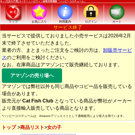
キッズ(女の子用)コーナー｜ハロウィン仮装衣装通販「ハッピーコスチューム」
トップ
お気に入り
利用案内
ログイン
カート
サービス終了
当サービスで提供しておりました小売サービスは2026年2月
末で終了させていただきました。
業者の方、まとまったご注文をご検討の方は、
卸販売サービ
ス
のご利用をご検討ください。
なお、在庫商品はアマゾンにて販売継続しております。
アマゾンの売り場へ
アマゾンでは弊社以外も同じ商品やコピー品を販売している
場合があります。
販売元が
Cat Fish Club
となっている商品が弊社がメーカー
より直接輸入販売している商品となります。
*ハッピーコスチュームは、Amazonアソシエイトとして適格販売により収入を得ています。
トップ
商品リスト
女の子