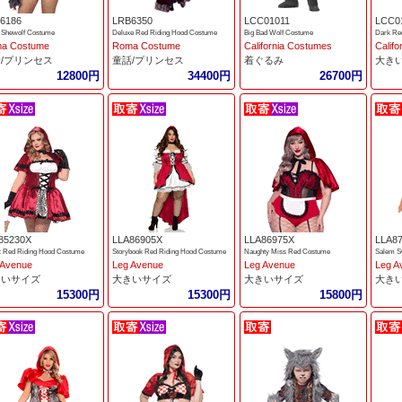
6186
LRB6350
LCC01011
LCC0
y Shewolf Costume
Deluxe Red Riding Hood Costume
Big Bad Wolf Costume
a Costume
Roma Costume
California Costumes
Calif
/プリンセス
童話/プリンセス
着ぐるみ
大き
12800円
34400円
26700円
85230X
LLA86905X
LLA86975X
LLA8
c Red Riding Hood Costume
Storybook Red Riding Hood Costume
Naughty Miss Red Costume
Salem S
 Avenue
Leg Avenue
Leg Avenue
Leg A
きいサイズ
大きいサイズ
大きいサイズ
大き
15300円
15300円
15800円