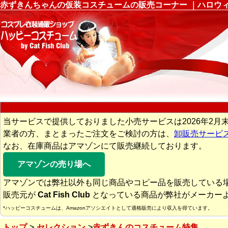
赤ずきんちゃんの仮装コスチュームの販売コーナー ｜ハロウ
当サービスで提供しておりました小売サービスは2026年2月
業者の方、まとまったご注文をご検討の方は、
卸販売サービ
なお、在庫商品はアマゾンにて販売継続しております。
アマゾンの売り場へ
アマゾンでは弊社以外も同じ商品やコピー品を販売している
販売元が
Cat Fish Club
となっている商品が弊社がメーカー
*ハッピーコスチュームは、Amazonアソシエイトとして適格販売により収入を得ています。
トップ
セレクション
赤ずきんのコスチューム特集