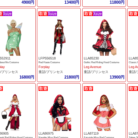
4900円
13400円
11800円
552911
LFP556518
LLA85230
LLA8
About Me Costume
Red Haute Costume
Gothic Red Riding Hood Costume
Classic
play
Forplay
Leg Avenue
Leg A
/プリンセス
童話/プリンセス
童話/プリンセス
童話
16800円
21800円
13900円
86905
LLA86975
LLA87119
LLA8
book Red Riding Hood Costume
Naughty Miss Red Costume
Fairytale Miss Red Costume
Salem S