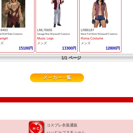
9493
LML76655
LRB6187
ad Wolf Male Costume
Savage Man Werewolf Costume
Mens Full Moon Warewolf Costume
mgirl
Music Legs
Roma Costume
ンズ
メンズ
メンズ
15100円
13300円
12800円
1/1 ページ
メーカー一覧
コスプレ衣装通販
ハッピーコスチューム