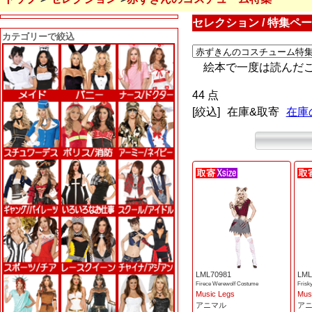
セレクション / 特集ペ
カテゴリーで絞込
絵本で一度は読んだ
44 点
[絞込]
在庫&取寄
在庫
LML70981
LML
Firece Werewolf Costume
Frisk
Music Legs
Mus
アニマル
ア