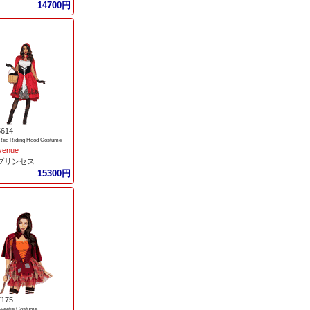
14700円
5614
 Red Riding Hood Costume
venue
/プリンセス
15300円
7175
weetie Costume