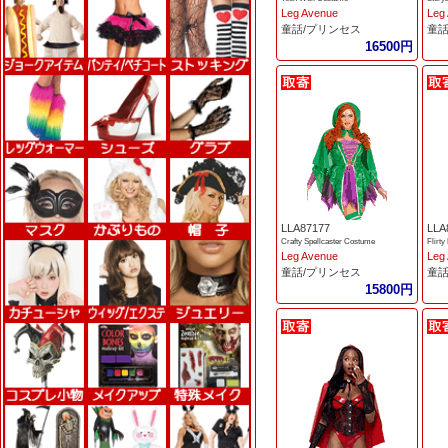
Leg Avenue
Leg
童話/プリンセス
童話
16500円
LLA87177
LLA
Crafty Spellcaster Costume
Flirt
Leg Avenue
Leg
童話/プリンセス
童話
15800円