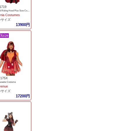
1719
Dark Red Riding Hood Plus Size Costume
ornia Costumes
いサイズ
13900円
7175X
weetie Costume
venue
いサイズ
17200円