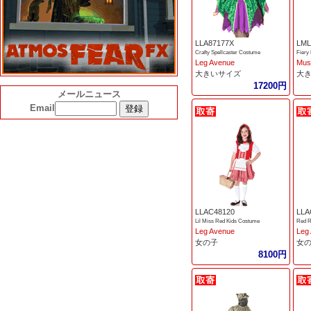
LLA87177X
LML
Crafty Spellcaster Costume
Fiery
Leg Avenue
Mus
大きいサイズ
大
17200円
メールニュース
Email
LLAC48120
LLA
Lil Miss Red Kids Costume
Red R
Leg Avenue
Leg
女の子
女
8100円