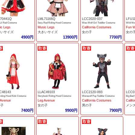
70441Q
LML71166Q
LCC2020-037
LFU1
 Lil Red Costume
Sexy Red Riding Hood Costume
Wee-Wolf Girl Toddler Costume
Wild Wol
ic Legs
Music Legs
California Costumes
Fun W
きいサイズ
大きいサイズ
女の子
女の
4900円
13900円
7700円
C48143
LLAC49103
LCC2120-093
LCC0
iding Hood Kids Costume
Storybook Riding Hood Costume
Werewolf Pup Toddler Costume
Big Bad 
 Avenue
Leg Avenue
California Costumes
Calif
の子
女の子
男の子
メン
7400円
9900円
7900円