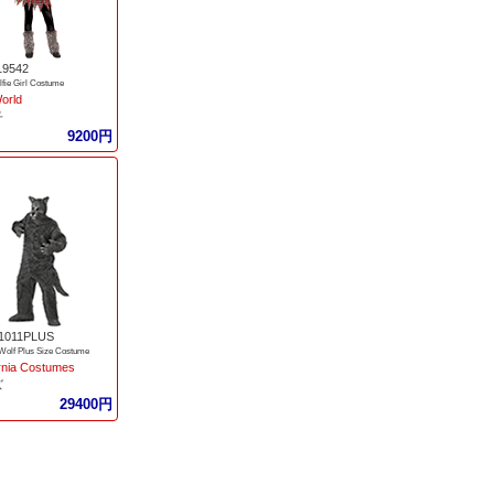
19542
fie Girl Costume
orld
子
9200円
1011PLUS
Wolf Plus Size Costume
ornia Costumes
ズ
29400円