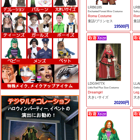
LRB6185
LRB
Enchanted Forest Minx Costume
Sultr
Roma Costume
Rom
童話/プリンセス
童話
19500円
LDG9477X
LLA
Little Red Plus Size Costume
Gothi
Dreamgirl
Leg
大きいサイズ
大
20200円