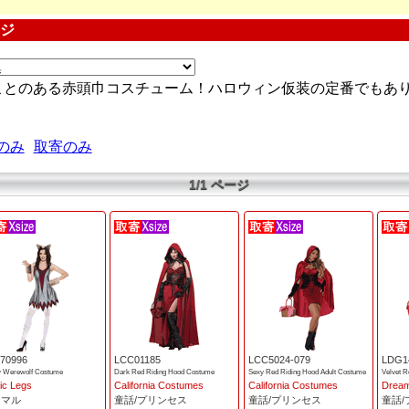
ージ
ことのある赤頭巾コスチューム！ハロウィン仮装の定番でもあり
のみ
取寄のみ
1/1 ページ
70996
LCC01185
LCC5024-079
LDG1
y Werewolf Costume
Dark Red Riding Hood Costume
Sexy Red Riding Hood Adult Costume
Velvet 
ic Legs
California Costumes
California Costumes
Dream
ニマル
童話/プリンセス
童話/プリンセス
童話