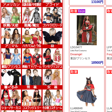
13100円
LDG9477
LFP
Little Red Costume
Tink 
Dreamgirl
For
童話/プリンセス
童話
18900円
LLA86848
LLA
Teen Wolf Costume
Story