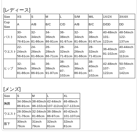
[レディース]
Size
XS
S
M
L
S/M
M/L
1X/2X
3X/4X
Cup
A
A/B
B/C
C/D
A/B
B/C
D/DD
DD
Size
30-
32-
34-
36-
32-
36-
40-48inch
48-54inch
バスト
32inch
34inch
36inch
38inch
34inch
38inch
101-
122-
76-81cm
81-86cm
86-91cm
91-97cm
81-86cm
91-97cm
122cm
137cm
22-
24-
26-
28-
24-
28-
40-44inch
36-40inch
ウエスト
24inch
26inch
28inch
32inch
26inch
32inch
102-
91-102cm
56-61cm
61-66cm
66-71cm
71-81cm
61-66cm
71-81cm
112cm
38-
38-
32-
34-
36-
34-
42-48inch
50-56inch
40inch
40inch
ヒップ
34inch
36inch
38inch
36inch
107-
127-
97-
97-
81-86cm
86-91cm
91-97cm
86-91cm
122cm
142cm
102cm
102cm
[メンズ]
Size
S
M
L
XL
34-36inch
38-40inch
42-44inch
46-48inch
胸囲
86-91cm
96-102cm
107-112cm
117-122cm
28-30inch
32-34inch
36-38inch
40-42inch
ウエスト
71-76cm
81-86cm
86-97cm
101-107cm
30inch
31inch
32inch
32inch
股下
76cm
79cm
81cm
81cm