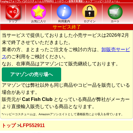
Forplay (フォープレイ)のコスチューム LFP552911 ｜ハロウィン仮装衣装通販ショップ「ハッピーコスチューム」
トップ
お気に入り
利用案内
ログイン
カート
サービス終了
当サービスで提供しておりました小売サービスは2026年2月
末で終了させていただきました。
業者の方、まとまったご注文をご検討の方は、
卸販売サービ
ス
のご利用をご検討ください。
なお、在庫商品はアマゾンにて販売継続しております。
アマゾンの売り場へ
アマゾンでは弊社以外も同じ商品やコピー品を販売している
場合があります。
販売元が
Cat Fish Club
となっている商品が弊社がメーカー
より直接輸入販売している商品となります。
*ハッピーコスチュームは、Amazonアソシエイトとして適格販売により収入を得ています。
トップ
LFP552911