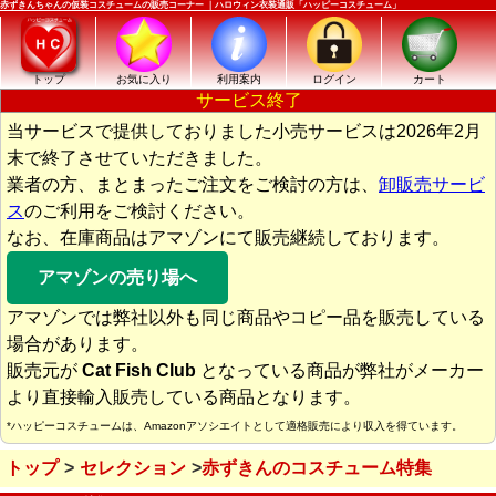
赤ずきんちゃんの仮装コスチュームの販売コーナー ｜ハロウィン衣装通販「ハッピーコスチューム」
トップ
お気に入り
利用案内
ログイン
カート
サービス終了
当サービスで提供しておりました小売サービスは2026年2月
末で終了させていただきました。
業者の方、まとまったご注文をご検討の方は、
卸販売サービ
ス
のご利用をご検討ください。
なお、在庫商品はアマゾンにて販売継続しております。
アマゾンの売り場へ
アマゾンでは弊社以外も同じ商品やコピー品を販売している
場合があります。
販売元が
Cat Fish Club
となっている商品が弊社がメーカー
より直接輸入販売している商品となります。
*ハッピーコスチュームは、Amazonアソシエイトとして適格販売により収入を得ています。
トップ
セレクション
赤ずきんのコスチューム特集