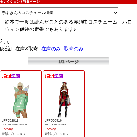
セレクション / 特集ページ
絵本で一度は読んだことのある赤頭巾コスチューム！ハロ
ウィン仮装の定番でもあります♪
2 点
[絞込]
在庫&取寄
在庫のみ
取寄のみ
1/1 ページ
LFP552911
LFP556518
Tink About Me Costume
Red Haute Costume
Forplay
Forplay
童話/プリンセス
童話/プリンセス