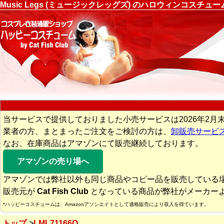
Music Legs (ミュージックレッグズ) のハロウィンコスチ
当サービスで提供しておりました小売サービスは2026年2月
業者の方、まとまったご注文をご検討の方は、
卸販売サービ
なお、在庫商品はアマゾンにて販売継続しております。
アマゾンの売り場へ
アマゾンでは弊社以外も同じ商品やコピー品を販売している
販売元が
Cat Fish Club
となっている商品が弊社がメーカー
*ハッピーコスチュームは、Amazonアソシエイトとして適格販売により収入を得ています。
トップ
LML71166Q