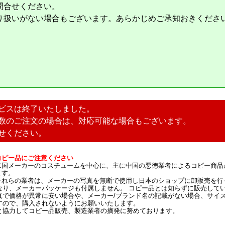
問合せください。
り扱いがない場合もございます。あらかじめご承知おきくださ
ビスは終了いたしました。
数のご注文の場合は、対応可能な場合もございます。
せください。
コピー品にご注意ください
米国メーカーのコスチュームを中心に、主に中国の悪徳業者によるコピー商品
ます。
それらの業者は、メーカーの写真を無断で使用し日本のショップに卸販売を行
なり、メーカーパッケージも付属しません。 コピー品とは知らずに販売して
真で価格が異常に安い場合や、メーカー/ブランド名の記載がない場合、サイ
すので、購入されないようにお願いいたします。
と協力してコピー品販売、製造業者の摘発に努めております。