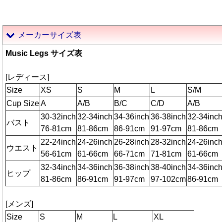
メーカーサイズ表
Music Legs サイズ表
[レディース]
Size
XS
S
M
L
S/M
Cup Size
A
A/B
B/C
C/D
A/B
30-32inch
32-34inch
34-36inch
36-38inch
32-34inc
バスト
76-81cm
81-86cm
86-91cm
91-97cm
81-86cm
22-24inch
24-26inch
26-28inch
28-32inch
24-26inc
ウエスト
56-61cm
61-66cm
66-71cm
71-81cm
61-66cm
32-34inch
34-36inch
36-38inch
38-40inch
34-36inc
ヒップ
81-86cm
86-91cm
91-97cm
97-102cm
86-91cm
[メンズ]
Size
S
M
L
XL