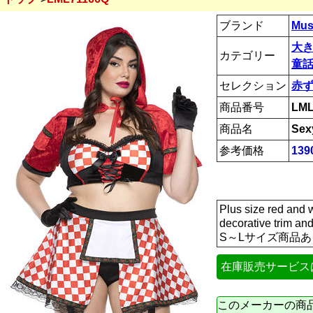
ブランド
Mus
大
カテゴリー
童話
セレクション
赤
商品番号
LML
商品名
Sex
参考価格
139
Plus size red and w
decorative trim and
S～Lサイズ商品あ
在庫販売サービス
このメーカーの商