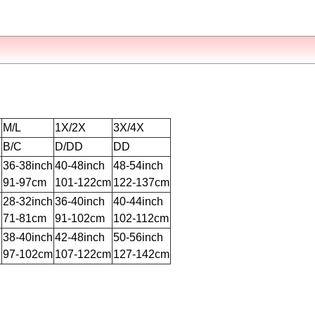
M/L
1X/2X
3X/4X
B/C
D/DD
DD
h
36-38inch
40-48inch
48-54inch
91-97cm
101-122cm
122-137cm
h
28-32inch
36-40inch
40-44inch
71-81cm
91-102cm
102-112cm
h
38-40inch
42-48inch
50-56inch
97-102cm
107-122cm
127-142cm