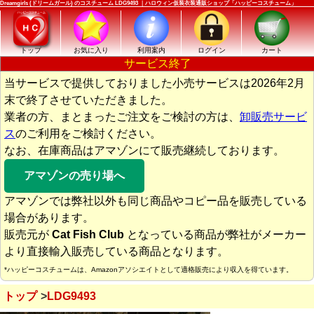
Dreamgirls (ドリームガール) のコスチューム LDG9493 ｜ハロウィン仮装衣装通販ショップ「ハッピーコスチューム」
トップ
お気に入り
利用案内
ログイン
カート
サービス終了
当サービスで提供しておりました小売サービスは2026年2月
末で終了させていただきました。
業者の方、まとまったご注文をご検討の方は、
卸販売サービ
ス
のご利用をご検討ください。
なお、在庫商品はアマゾンにて販売継続しております。
アマゾンの売り場へ
アマゾンでは弊社以外も同じ商品やコピー品を販売している
場合があります。
販売元が
Cat Fish Club
となっている商品が弊社がメーカー
より直接輸入販売している商品となります。
*ハッピーコスチュームは、Amazonアソシエイトとして適格販売により収入を得ています。
トップ
LDG9493