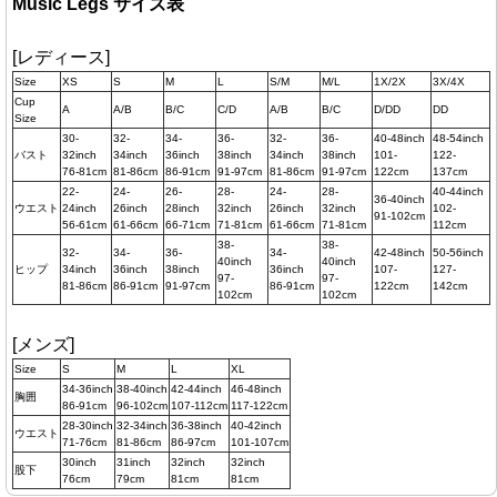
Music Legs サイズ表
[レディース]
Size
XS
S
M
L
S/M
M/L
1X/2X
3X/4X
Cup
A
A/B
B/C
C/D
A/B
B/C
D/DD
DD
Size
30-
32-
34-
36-
32-
36-
40-48inch
48-54inch
バスト
32inch
34inch
36inch
38inch
34inch
38inch
101-
122-
76-81cm
81-86cm
86-91cm
91-97cm
81-86cm
91-97cm
122cm
137cm
22-
24-
26-
28-
24-
28-
40-44inch
36-40inch
ウエスト
24inch
26inch
28inch
32inch
26inch
32inch
102-
91-102cm
56-61cm
61-66cm
66-71cm
71-81cm
61-66cm
71-81cm
112cm
38-
38-
32-
34-
36-
34-
42-48inch
50-56inch
40inch
40inch
ヒップ
34inch
36inch
38inch
36inch
107-
127-
97-
97-
81-86cm
86-91cm
91-97cm
86-91cm
122cm
142cm
102cm
102cm
[メンズ]
Size
S
M
L
XL
34-36inch
38-40inch
42-44inch
46-48inch
胸囲
86-91cm
96-102cm
107-112cm
117-122cm
28-30inch
32-34inch
36-38inch
40-42inch
ウエスト
71-76cm
81-86cm
86-97cm
101-107cm
30inch
31inch
32inch
32inch
股下
76cm
79cm
81cm
81cm