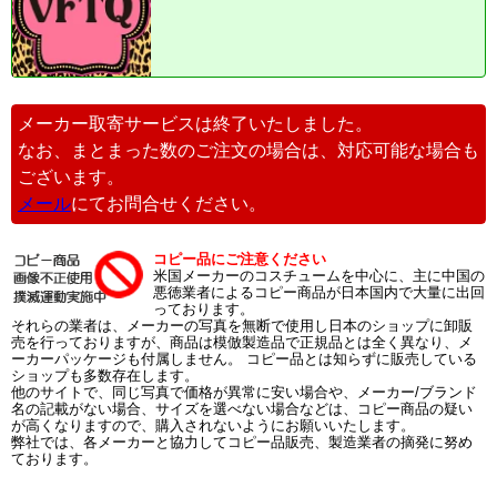
メーカー取寄サービスは終了いたしました。
なお、まとまった数のご注文の場合は、対応可能な場合も
ございます。
メール
にてお問合せください。
コピー品にご注意ください
米国メーカーのコスチュームを中心に、主に中国の
悪徳業者によるコピー商品が日本国内で大量に出回
っております。
それらの業者は、メーカーの写真を無断で使用し日本のショップに卸販
売を行っておりますが、商品は模倣製造品で正規品とは全く異なり、メ
ーカーパッケージも付属しません。 コピー品とは知らずに販売している
ショップも多数存在します。
他のサイトで、同じ写真で価格が異常に安い場合や、メーカー/ブランド
名の記載がない場合、サイズを選べない場合などは、コピー商品の疑い
が高くなりますので、購入されないようにお願いいたします。
弊社では、各メーカーと協力してコピー品販売、製造業者の摘発に努め
ております。