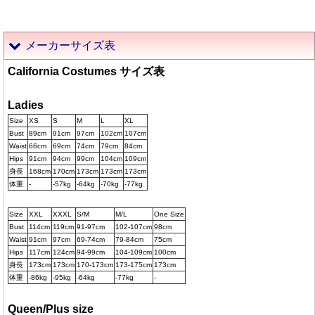
メーカーサイズ表
California Costumes サイズ表
Ladies
Size
XS
S
M
L
XL
Bust
89cm
91cm
97cm
102cm
107cm
Waist
66cm
69cm
74cm
79cm
84cm
Hips
91cm
94cm
99cm
104cm
109cm
身長
168cm
170cm
173cm
173cm
173cm
体重
-
-57kg
-64kg
-70kg
-77kg
Size
XXL
XXXL
S/M
M/L
One Size
Bust
114cm
119cm
91-97cm
102-107cm
98cm
Waist
91cm
97cm
69-74cm
79-84cm
75cm
Hips
117cm
124cm
94-99cm
104-109cm
100cm
身長
173cm
173cm
170-173cm
173-175cm
173cm
体重
-86kg
-95kg
-64kg
-77kg
-
Queen/Plus size