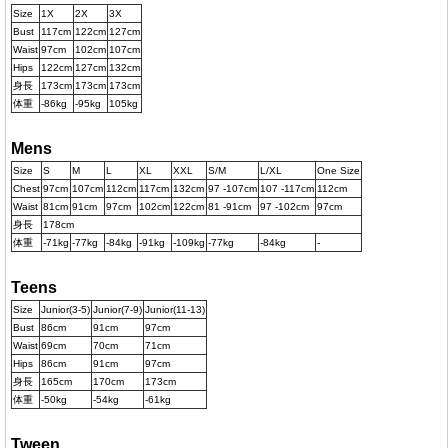
Size
1X
2X
3X
Bust
117cm
122cm
127cm
Waist
97cm
102cm
107cm
Hips
122cm
127cm
132cm
身長
173cm
173cm
173cm
体重
-86kg
-95kg
105kg
Mens
Size
S
M
L
XL
XXL
S/M
L/XL
One Size
Chest
97cm
107cm
112cm
117cm
132cm
97 -107cm
107 -117cm
112cm
Waist
81cm
91cm
97cm
102cm
122cm
81 -91cm
97 -102cm
97cm
身長
178cm
体重
-71kg
-77kg
-84kg
-91kg
-109kg
-77kg
-84kg
-
Teens
Size
Junior(3-5)
Junior(7-9)
Junior(11-13)
Bust
86cm
91cm
97cm
Waist
69cm
70cm
71cm
Hips
86cm
91cm
97cm
身長
165cm
170cm
173cm
体重
-50kg
-54kg
-61kg
Tween