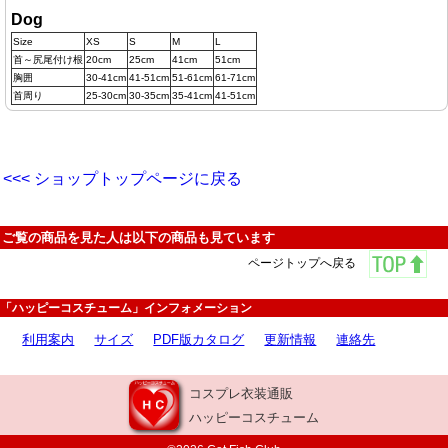
Dog
Size
XS
S
M
L
首～尻尾付け根
20cm
25cm
41cm
51cm
胸囲
30-41cm
41-51cm
51-61cm
61-71cm
首周り
25-30cm
30-35cm
35-41cm
41-51cm
<<< ショップトップページに戻る
ご覧の商品を見た人は以下の商品も見ています
ページトップへ戻る
「ハッピーコスチューム」インフォメーション
利用案内
サイズ
PDF版カタログ
更新情報
連絡先
コスプレ衣装通販
ハッピーコスチューム