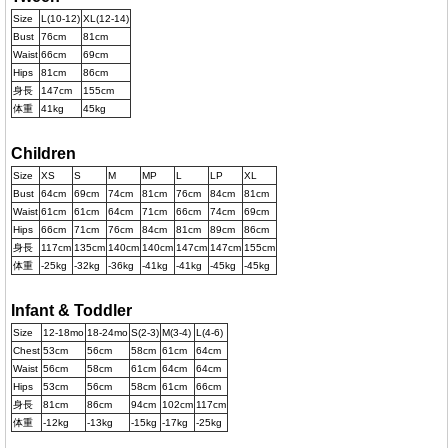
Size
L(10-12)
XL(12-14)
Bust
76cm
81cm
Waist
66cm
69cm
Hips
81cm
86cm
身長
147cm
155cm
体重
41kg
45kg
Children
Size
XS
S
M
MP
L
LP
XL
Bust
64cm
69cm
74cm
81cm
76cm
84cm
81cm
Waist
61cm
61cm
64cm
71cm
66cm
74cm
69cm
Hips
66cm
71cm
76cm
84cm
81cm
89cm
86cm
身長
117cm
135cm
140cm
140cm
147cm
147cm
155cm
体重
-25kg
-32kg
-36kg
-41kg
-41kg
-45kg
-45kg
Infant & Toddler
Size
12-18mo
18-24mo
S(2-3)
M(3-4)
L(4-6)
Chest
53cm
56cm
58cm
61cm
64cm
Waist
56cm
58cm
61cm
64cm
64cm
Hips
53cm
56cm
58cm
61cm
66cm
身長
81cm
86cm
94cm
102cm
117cm
体重
-12kg
-13kg
-15kg
-17kg
-25kg