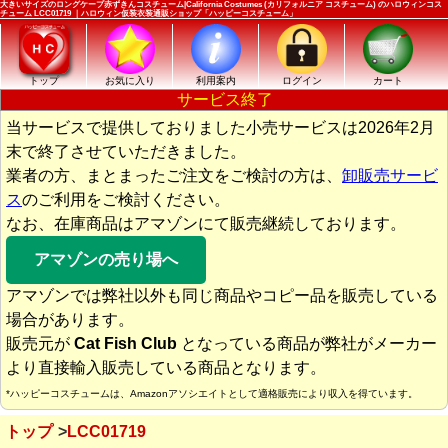
大きいサイズのロングケープ赤ずきんコスチューム|California Costumes (カリフォルニア コスチューム) のハロウィンコス
チューム LCC01719 ｜ハロウィン仮装衣装通販ショップ「ハッピーコスチューム」
トップ
お気に入り
利用案内
ログイン
カート
サービス終了
当サービスで提供しておりました小売サービスは2026年2月
末で終了させていただきました。
業者の方、まとまったご注文をご検討の方は、
卸販売サービ
ス
のご利用をご検討ください。
なお、在庫商品はアマゾンにて販売継続しております。
アマゾンの売り場へ
アマゾンでは弊社以外も同じ商品やコピー品を販売している
場合があります。
販売元が
Cat Fish Club
となっている商品が弊社がメーカー
より直接輸入販売している商品となります。
*ハッピーコスチュームは、Amazonアソシエイトとして適格販売により収入を得ています。
トップ
LCC01719