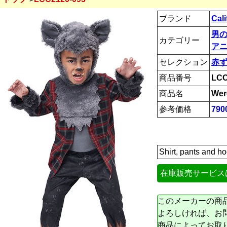
ブランド
Cal
男
カテゴリー
ア
セレクション
赤
商品番号
LCC
商品名
Wer
参考価格
79
Shirt, pants and ho
在庫販売サービス
このメーカーの商
よろしければ、お
商品によってお取