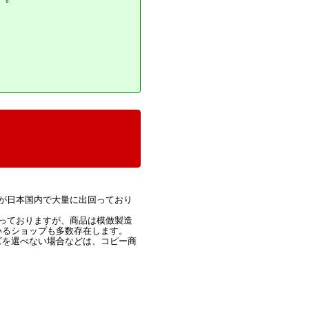
が日本国内で大量に出回っており
っておりますが、商品は模倣製造
いるショップも多数存在します。
ズを選べない場合などは、コピー商