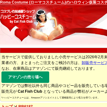
Roma Costume (ローマコスチューム)のハロウィン仮装
当サービスで提供しておりました小売サービスは2026年2月
業者の方、まとまったご注文をご検討の方は、
卸販売サービ
なお、在庫商品はアマゾンにて販売継続しております。
アマゾンの売り場へ
アマゾンでは弊社以外も同じ商品やコピー品を販売している
販売元が
Cat Fish Club
となっている商品が弊社がメーカー
*ハッピーコスチュームは、Amazonアソシエイトとして適格販売により収入を得ています。
トップ
LRB6187