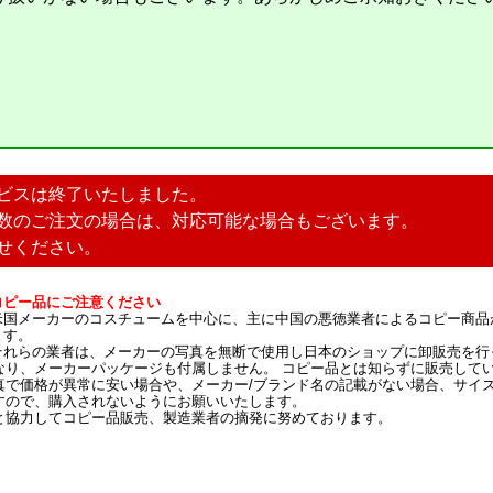
ビスは終了いたしました。
数のご注文の場合は、対応可能な場合もございます。
せください。
コピー品にご注意ください
米国メーカーのコスチュームを中心に、主に中国の悪徳業者によるコピー商品
ます。
それらの業者は、メーカーの写真を無断で使用し日本のショップに卸販売を行
なり、メーカーパッケージも付属しません。 コピー品とは知らずに販売して
真で価格が異常に安い場合や、メーカー/ブランド名の記載がない場合、サイ
すので、購入されないようにお願いいたします。
と協力してコピー品販売、製造業者の摘発に努めております。