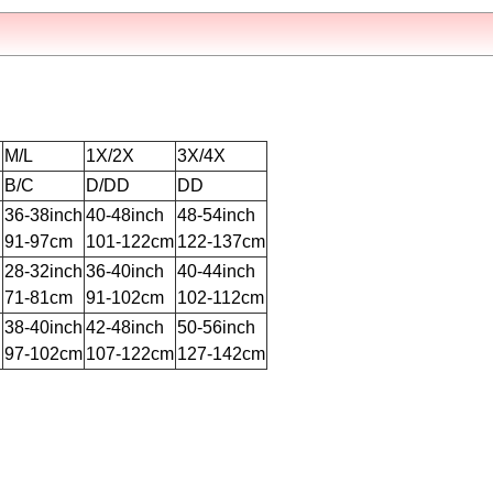
M/L
1X/2X
3X/4X
B/C
D/DD
DD
h
36-38inch
40-48inch
48-54inch
91-97cm
101-122cm
122-137cm
h
28-32inch
36-40inch
40-44inch
71-81cm
91-102cm
102-112cm
h
38-40inch
42-48inch
50-56inch
97-102cm
107-122cm
127-142cm