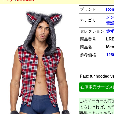
ブランド
Rom
メ
カテゴリー
童話
セレクション
赤
商品番号
LRB
商品名
Men
参考価格
128
Faux fur hooded ves
在庫販売サービス
このメーカーの商
よろしければ、お
商品によってお取