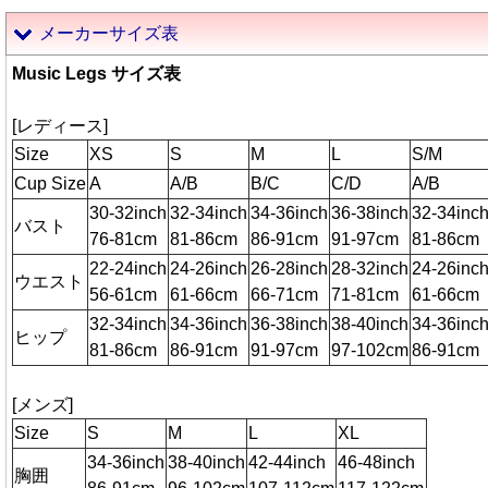
メーカーサイズ表
Music Legs サイズ表
[レディース]
Size
XS
S
M
L
S/M
Cup Size
A
A/B
B/C
C/D
A/B
30-32inch
32-34inch
34-36inch
36-38inch
32-34inc
バスト
76-81cm
81-86cm
86-91cm
91-97cm
81-86cm
22-24inch
24-26inch
26-28inch
28-32inch
24-26inc
ウエスト
56-61cm
61-66cm
66-71cm
71-81cm
61-66cm
32-34inch
34-36inch
36-38inch
38-40inch
34-36inc
ヒップ
81-86cm
86-91cm
91-97cm
97-102cm
86-91cm
[メンズ]
Size
S
M
L
XL
34-36inch
38-40inch
42-44inch
46-48inch
胸囲