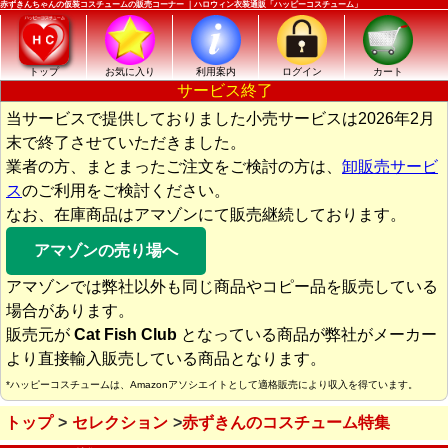
赤ずきんちゃんの仮装コスチュームの販売コーナー ｜ハロウィン衣装通販「ハッピーコスチューム」
トップ
お気に入り
利用案内
ログイン
カート
サービス終了
当サービスで提供しておりました小売サービスは2026年2月
末で終了させていただきました。
業者の方、まとまったご注文をご検討の方は、
卸販売サービ
ス
のご利用をご検討ください。
なお、在庫商品はアマゾンにて販売継続しております。
アマゾンの売り場へ
アマゾンでは弊社以外も同じ商品やコピー品を販売している
場合があります。
販売元が
Cat Fish Club
となっている商品が弊社がメーカー
より直接輸入販売している商品となります。
*ハッピーコスチュームは、Amazonアソシエイトとして適格販売により収入を得ています。
トップ
セレクション
赤ずきんのコスチューム特集