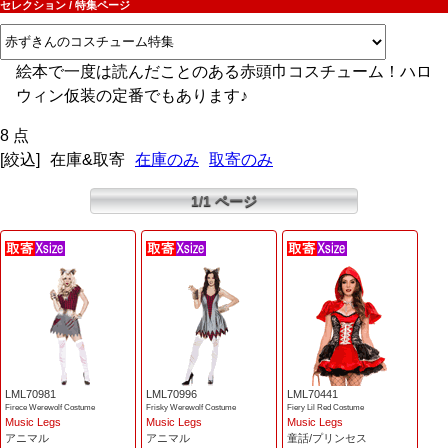
セレクション / 特集ページ
絵本で一度は読んだことのある赤頭巾コスチューム！ハロ
ウィン仮装の定番でもあります♪
8 点
[絞込]
在庫&取寄
在庫のみ
取寄のみ
1/1 ページ
LML70981
LML70996
LML70441
Firece Werewolf Costume
Frisky Werewolf Costume
Fiery Lil Red Costume
Music Legs
Music Legs
Music Legs
アニマル
アニマル
童話/プリンセス