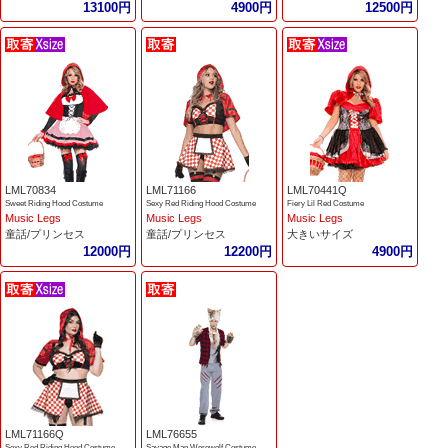
13100円
4900円
12500円
LML70834
LML71166
LML70441Q
Sweet Riding Hood Costume
Sexy Red Riding Hood Costume
Fiery Lil Red Costume
Music Legs
Music Legs
Music Legs
童話/プリンセス
童話/プリンセス
大きいサイズ
12000円
12200円
4900円
LML71166Q
LML76655
Sexy Red Riding Hood Costume
Savage Man Werewolf Costume