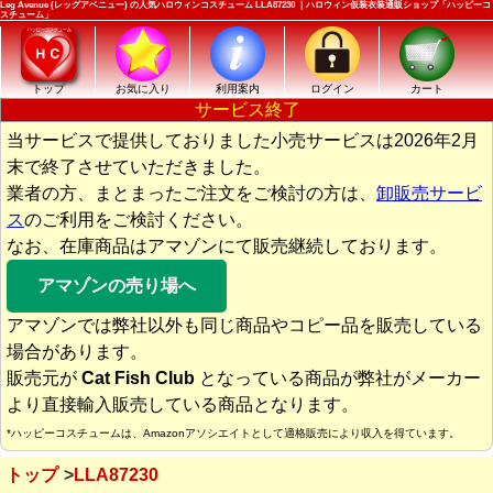
Leg Avenue (レッグアベニュー) の人気ハロウィンコスチューム LLA87230 ｜ハロウィン仮装衣装通販ショップ「ハッピーコ
スチューム」
トップ
お気に入り
利用案内
ログイン
カート
サービス終了
当サービスで提供しておりました小売サービスは2026年2月
末で終了させていただきました。
業者の方、まとまったご注文をご検討の方は、
卸販売サービ
ス
のご利用をご検討ください。
なお、在庫商品はアマゾンにて販売継続しております。
アマゾンの売り場へ
アマゾンでは弊社以外も同じ商品やコピー品を販売している
場合があります。
販売元が
Cat Fish Club
となっている商品が弊社がメーカー
より直接輸入販売している商品となります。
*ハッピーコスチュームは、Amazonアソシエイトとして適格販売により収入を得ています。
トップ
LLA87230