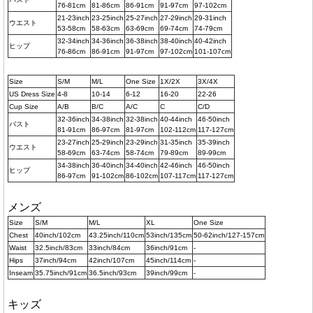
76-81cm
81-86cm
86-91cm
91-97cm
97-102cm
21-23inch
23-25inch
25-27inch
27-29inch
29-31inch
ウエスト
53-58cm
58-63cm
63-69cm
69-74cm
74-79cm
32-34inch
34-36inch
36-38inch
38-40inch
40-42inch
ヒップ
76-86cm
86-91cm
91-97cm
97-102cm
101-107cm
Size
S/M
M/L
One Size
1X/2X
3X/4X
US Dress Size
4-8
10-14
6-12
16-20
22-26
Cup Size
A/B
B/C
A/C
C
C/D
32-36inch
34-38inch
32-38inch
40-44inch
46-50inch
バスト
81-91cm
86-97cm
81-97cm
102-112cm
117-127cm
23-27inch
25-29inch
23-29inch
31-35inch
35-39inch
ウエスト
58-69cm
63-74cm
58-74cm
79-89cm
89-99cm
34-38inch
36-40inch
34-40inch
42-46inch
46-50inch
ヒップ
86-97cm
91-102cm
86-102cm
107-117cm
117-127cm
メンズ
Size
S/M
M/L
XL
One Size
Chest
40inch/102cm
43.25inch/110cm
53inch/135cm
50-62inch/127-157cm
Waist
32.5inch/83cm
33inch/84cm
36inch/91cm
-
Hips
37inch/94cm
42inch/107cm
45inch/114cm
-
Inseam
35.75inch/91cm
36.5inch/93cm
39inch/99cm
-
キッズ