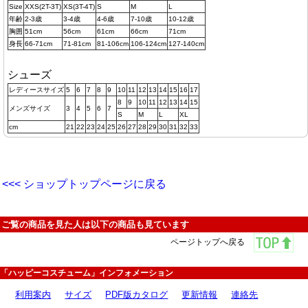
Size
XXS(2T-3T)
XS(3T-4T)
S
M
L
年齢
2-3歳
3-4歳
4-6歳
7-10歳
10-12歳
胸囲
51cm
56cm
61cm
66cm
71cm
身長
66-71cm
71-81cm
81-106cm
106-124cm
127-140cm
シューズ
レディースサイズ
5
6
7
8
9
10
11
12
13
14
15
16
17
8
9
10
11
12
13
14
15
メンズサイズ
3
4
5
6
7
S
M
L
XL
cm
21
22
23
24
25
26
27
28
29
30
31
32
33
<<< ショップトップページに戻る
ご覧の商品を見た人は以下の商品も見ています
ページトップへ戻る
「ハッピーコスチューム」インフォメーション
利用案内
サイズ
PDF版カタログ
更新情報
連絡先