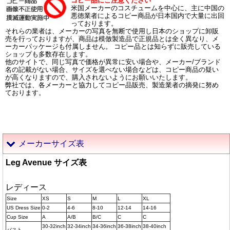
コピー品にご注意ください
米国メーカーのコスチュームを中心に、主に中国の
悪徳業者によるコピー商品が日本国内で大量に出回
っております。
それらの業者は、メーカーの写真を無断で使用し日本のショップに卸販
売を行っておりますが、商品は模倣製造品で正規品とは全く異なり、メ
ーカーパッケージも付属しません。 コピー品とは知らずに販売している
ショップも多数存在します。
他のサイトで、同じ写真で価格が異常に安い場合や、メーカー/ブランド
名の記載がない場合、サイズを選べない場合などは、コピー商品の疑い
が高くなりますので、購入されないようにお願いいたします。
弊社では、各メーカーと協力してコピー品販売、製造業者の摘発に努め
ております。
メーカーサイズ表
Leg Avenue サイズ表
レディース
Size
XS
S
M
L
XL
US Dress Size
0-2
4-6
8-10
12-14
14-16
Cup Size
A
A/B
B/C
C
C
30-32inch
32-34inch
34-36inch
36-38inch
38-40inch
バスト