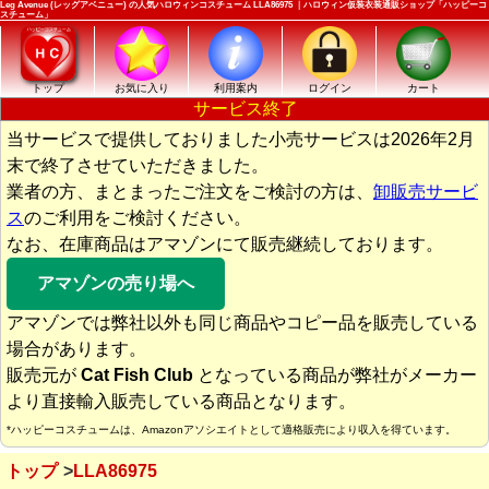
Leg Avenue (レッグアベニュー) の人気ハロウィンコスチューム LLA86975 ｜ハロウィン仮装衣装通販ショップ「ハッピーコ
スチューム」
トップ
お気に入り
利用案内
ログイン
カート
サービス終了
当サービスで提供しておりました小売サービスは2026年2月
末で終了させていただきました。
業者の方、まとまったご注文をご検討の方は、
卸販売サービ
ス
のご利用をご検討ください。
なお、在庫商品はアマゾンにて販売継続しております。
アマゾンの売り場へ
アマゾンでは弊社以外も同じ商品やコピー品を販売している
場合があります。
販売元が
Cat Fish Club
となっている商品が弊社がメーカー
より直接輸入販売している商品となります。
*ハッピーコスチュームは、Amazonアソシエイトとして適格販売により収入を得ています。
トップ
LLA86975