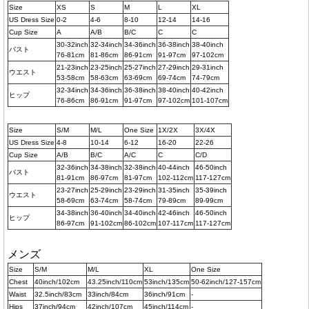
Size
XS
S
M
L
XL
US Dress Size
0-2
4-6
8-10
12-14
14-16
Cup Size
A
A/B
B/C
C
C
30-32inch
32-34inch
34-36inch
36-38inch
38-40inch
バスト
76-81cm
81-86cm
86-91cm
91-97cm
97-102cm
21-23inch
23-25inch
25-27inch
27-29inch
29-31inch
ウエスト
53-58cm
58-63cm
63-69cm
69-74cm
74-79cm
32-34inch
34-36inch
36-38inch
38-40inch
40-42inch
ヒップ
76-86cm
86-91cm
91-97cm
97-102cm
101-107cm
Size
S/M
M/L
One Size
1X/2X
3X/4X
US Dress Size
4-8
10-14
6-12
16-20
22-26
Cup Size
A/B
B/C
A/C
C
C/D
32-36inch
34-38inch
32-38inch
40-44inch
46-50inch
バスト
81-91cm
86-97cm
81-97cm
102-112cm
117-127cm
23-27inch
25-29inch
23-29inch
31-35inch
35-39inch
ウエスト
58-69cm
63-74cm
58-74cm
79-89cm
89-99cm
34-38inch
36-40inch
34-40inch
42-46inch
46-50inch
ヒップ
86-97cm
91-102cm
86-102cm
107-117cm
117-127cm
メンズ
Size
S/M
M/L
XL
One Size
Chest
40inch/102cm
43.25inch/110cm
53inch/135cm
50-62inch/127-157cm
Waist
32.5inch/83cm
33inch/84cm
36inch/91cm
-
Hips
37inch/94cm
42inch/107cm
45inch/114cm
-