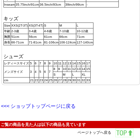
Inseam
35.75inch/91cm
36.5inch/93cm
39inch/99cm
-
キッズ
Size
XXS(2T-3T)
XS(3T-4T)
S
M
L
年齢
2-3歳
3-4歳
4-6歳
7-10歳
10-12歳
胸囲
51cm
56cm
61cm
66cm
71cm
身長
66-71cm
71-81cm
81-106cm
106-124cm
127-140cm
シューズ
レディースサイズ
5
6
7
8
9
10
11
12
13
14
15
16
17
8
9
10
11
12
13
14
15
メンズサイズ
3
4
5
6
7
S
M
L
XL
cm
21
22
23
24
25
26
27
28
29
30
31
32
33
<<< ショップトップページに戻る
ご覧の商品を見た人は以下の商品も見ています
ページトップへ戻る