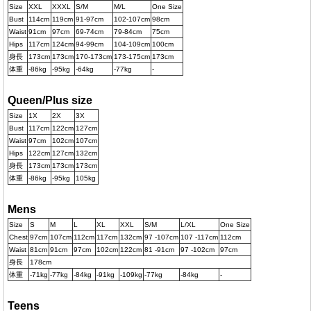
Size
XXL
XXXL
S/M
M/L
One Size
Bust
114cm
119cm
91-97cm
102-107cm
98cm
Waist
91cm
97cm
69-74cm
79-84cm
75cm
Hips
117cm
124cm
94-99cm
104-109cm
100cm
身長
173cm
173cm
170-173cm
173-175cm
173cm
体重
-86kg
-95kg
-64kg
-77kg
-
Queen/Plus size
Size
1X
2X
3X
Bust
117cm
122cm
127cm
Waist
97cm
102cm
107cm
Hips
122cm
127cm
132cm
身長
173cm
173cm
173cm
体重
-86kg
-95kg
105kg
Mens
Size
S
M
L
XL
XXL
S/M
L/XL
One Size
Chest
97cm
107cm
112cm
117cm
132cm
97 -107cm
107 -117cm
112cm
Waist
81cm
91cm
97cm
102cm
122cm
81 -91cm
97 -102cm
97cm
身長
178cm
体重
-71kg
-77kg
-84kg
-91kg
-109kg
-77kg
-84kg
-
Teens