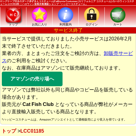
ロングケープ付きのダーク赤ずきんコスチューム|California Costumes (カリフォルニア コスチューム) のハロウィンコスチ
ューム LCC01185 ｜ハロウィン仮装衣装通販ショップ「ハッピーコスチューム」
トップ
お気に入り
利用案内
ログイン
カート
サービス終了
当サービスで提供しておりました小売サービスは2026年2月
末で終了させていただきました。
業者の方、まとまったご注文をご検討の方は、
卸販売サービ
ス
のご利用をご検討ください。
なお、在庫商品はアマゾンにて販売継続しております。
アマゾンの売り場へ
アマゾンでは弊社以外も同じ商品やコピー品を販売している
場合があります。
販売元が
Cat Fish Club
となっている商品が弊社がメーカー
より直接輸入販売している商品となります。
*ハッピーコスチュームは、Amazonアソシエイトとして適格販売により収入を得ています。
トップ
LCC01185