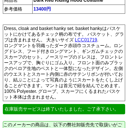
商品名
Dark Red Riding Hood Costume
参考価格
13400円
Dress, cloak and basket hanky set. basket hankyはバスケ
ットにかけてあるチェック柄の布です。 バスケット、グラ
ブは含まれません。 大きいサイズ
LCC01719
.
ロングマントを羽織ったダーク赤頭巾コスチューム。ロン
グドレス、フード付きロングマント、ギンガムチェックの
スカーフのセット。ノースリーブのドレスは、フロントレ
ースアップで、胸ぐりにゴム入り。フロント面のみブラッ
クのベロア生地のベストと一体型になったデザイン。左側
のウエストとスカート内側に赤のサテンリボンが付いてお
り、結ぶことによって写真のようにスカートをたくし上げ
ることができます。マントは首元で紐を結んでとめます。
100% Polyester. グローブ、スカーフにくるまれたバスケ
ット本体は含まれません。
在庫販売サービスは終了いたしました。ご了承下さい。
このメーカーの商品は、以下の弊社卸販売先で取扱いがご