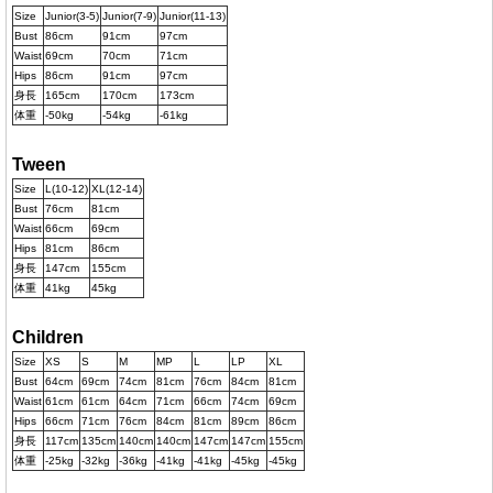
Size
Junior(3-5)
Junior(7-9)
Junior(11-13)
Bust
86cm
91cm
97cm
Waist
69cm
70cm
71cm
Hips
86cm
91cm
97cm
身長
165cm
170cm
173cm
体重
-50kg
-54kg
-61kg
Tween
Size
L(10-12)
XL(12-14)
Bust
76cm
81cm
Waist
66cm
69cm
Hips
81cm
86cm
身長
147cm
155cm
体重
41kg
45kg
Children
Size
XS
S
M
MP
L
LP
XL
Bust
64cm
69cm
74cm
81cm
76cm
84cm
81cm
Waist
61cm
61cm
64cm
71cm
66cm
74cm
69cm
Hips
66cm
71cm
76cm
84cm
81cm
89cm
86cm
身長
117cm
135cm
140cm
140cm
147cm
147cm
155cm
体重
-25kg
-32kg
-36kg
-41kg
-41kg
-45kg
-45kg