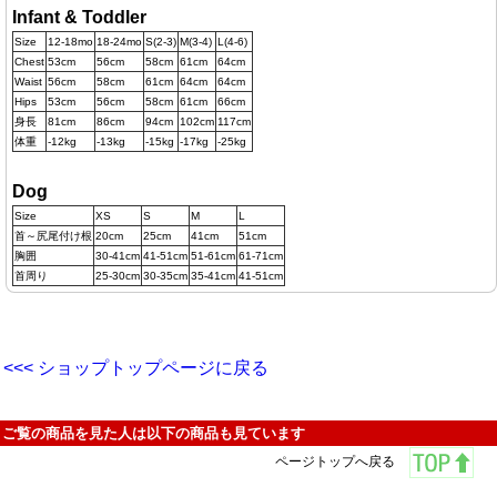
Infant & Toddler
Size
12-18mo
18-24mo
S(2-3)
M(3-4)
L(4-6)
Chest
53cm
56cm
58cm
61cm
64cm
Waist
56cm
58cm
61cm
64cm
64cm
Hips
53cm
56cm
58cm
61cm
66cm
身長
81cm
86cm
94cm
102cm
117cm
体重
-12kg
-13kg
-15kg
-17kg
-25kg
Dog
Size
XS
S
M
L
首～尻尾付け根
20cm
25cm
41cm
51cm
胸囲
30-41cm
41-51cm
51-61cm
61-71cm
首周り
25-30cm
30-35cm
35-41cm
41-51cm
<<< ショップトップページに戻る
ご覧の商品を見た人は以下の商品も見ています
ページトップへ戻る