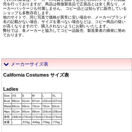
売を行っておりますが、商品は模倣製造品で正規品とは全く異なり、メ
ーカーパッケージも付属しません。 コピー品とは知らずに販売している
ショップも多数存在します。
他のサイトで、同じ写真で価格が異常に安い場合や、メーカー/ブランド
名の記載がない場合、サイズを選べない場合などは、コピー商品の疑い
が高くなりますので、購入されないようにお願いいたします。
弊社では、各メーカーと協力してコピー品販売、製造業者の摘発に努め
ております。
メーカーサイズ表
California Costumes サイズ表
Ladies
Size
XS
S
M
L
XL
Bust
89cm
91cm
97cm
102cm
107cm
Waist
66cm
69cm
74cm
79cm
84cm
Hips
91cm
94cm
99cm
104cm
109cm
身長
168cm
170cm
173cm
173cm
173cm
体重
-
-57kg
-64kg
-70kg
-77kg