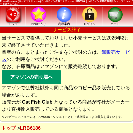
Roma Costume (ローマコスチューム)のハロウィン仮装コスチューム LRB6186 ｜ハロウィン仮装衣装通販ショップ「ハッピ
ーコスチューム」
トップ
お気に入り
利用案内
ログイン
カート
サービス終了
当サービスで提供しておりました小売サービスは2026年2月
末で終了させていただきました。
業者の方、まとまったご注文をご検討の方は、
卸販売サービ
ス
のご利用をご検討ください。
なお、在庫商品はアマゾンにて販売継続しております。
アマゾンの売り場へ
アマゾンでは弊社以外も同じ商品やコピー品を販売している
場合があります。
販売元が
Cat Fish Club
となっている商品が弊社がメーカー
より直接輸入販売している商品となります。
*ハッピーコスチュームは、Amazonアソシエイトとして適格販売により収入を得ています。
トップ
LRB6186