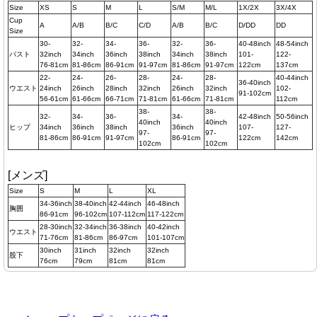
Size
XS
S
M
L
S/M
M/L
1X/2X
3X/4X
Cup
A
A/B
B/C
C/D
A/B
B/C
D/DD
DD
Size
30-
32-
34-
36-
32-
36-
40-48inch
48-54inch
バスト
32inch
34inch
36inch
38inch
34inch
38inch
101-
122-
76-81cm
81-86cm
86-91cm
91-97cm
81-86cm
91-97cm
122cm
137cm
22-
24-
26-
28-
24-
28-
40-44inch
36-40inch
ウエスト
24inch
26inch
28inch
32inch
26inch
32inch
102-
91-102cm
56-61cm
61-66cm
66-71cm
71-81cm
61-66cm
71-81cm
112cm
38-
38-
32-
34-
36-
34-
42-48inch
50-56inch
40inch
40inch
ヒップ
34inch
36inch
38inch
36inch
107-
127-
97-
97-
81-86cm
86-91cm
91-97cm
86-91cm
122cm
142cm
102cm
102cm
[メンズ]
Size
S
M
L
XL
34-36inch
38-40inch
42-44inch
46-48inch
胸囲
86-91cm
96-102cm
107-112cm
117-122cm
28-30inch
32-34inch
36-38inch
40-42inch
ウエスト
71-76cm
81-86cm
86-97cm
101-107cm
30inch
31inch
32inch
32inch
股下
76cm
79cm
81cm
81cm