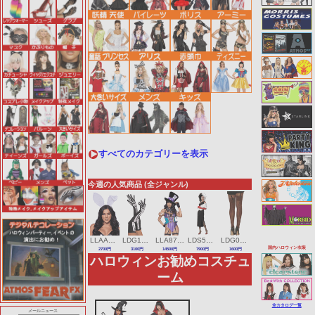
すべてのカテゴリーを表示
今週の人気商品 (全ジャンル)
LLAA2912
LDG13353
LLA87136
LDS5254
LDG0007
国内ハロウィン衣装
2700円
3100円
14500円
7900円
1600円
ハロウィンお勧めコスチュ
ーム
全カタログ一覧
メールニュース