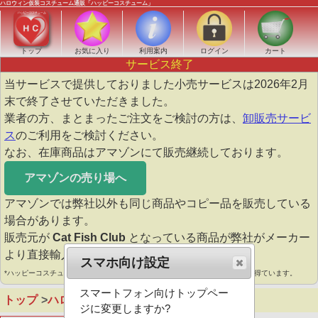
ハロウィン仮装コスチューム通販「ハッピーコスチューム」
トップ
お気に入り
利用案内
ログイン
カート
サービス終了
当サービスで提供しておりました小売サービスは2026年2月
末で終了させていただきました。
業者の方、まとまったご注文をご検討の方は、
卸販売サービ
ス
のご利用をご検討ください。
なお、在庫商品はアマゾンにて販売継続しております。
アマゾンの売り場へ
アマゾンでは弊社以外も同じ商品やコピー品を販売している
場合があります。
販売元が
Cat Fish Club
となっている商品が弊社がメーカー
より直接輸入販売している商品となります。
スマホ向け設定
*ハッピーコスチュームは、Amazonアソシエイトとして適格販売により収入を得ています。
スマートフォン向けトップペー
トップ
ハロウィン
ジに変更しますか?