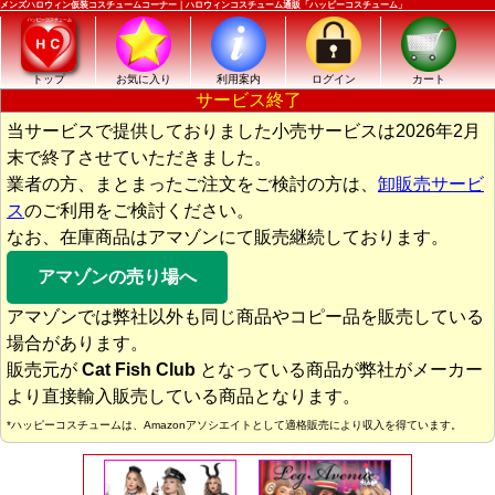
メンズハロウィン仮装コスチュームコーナー｜ハロウィンコスチューム通販「ハッピーコスチューム」
トップ
お気に入り
利用案内
ログイン
カート
サービス終了
当サービスで提供しておりました小売サービスは2026年2月
末で終了させていただきました。
業者の方、まとまったご注文をご検討の方は、
卸販売サービ
ス
のご利用をご検討ください。
なお、在庫商品はアマゾンにて販売継続しております。
アマゾンの売り場へ
アマゾンでは弊社以外も同じ商品やコピー品を販売している
場合があります。
販売元が
Cat Fish Club
となっている商品が弊社がメーカー
より直接輸入販売している商品となります。
*ハッピーコスチュームは、Amazonアソシエイトとして適格販売により収入を得ています。