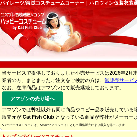
パイレーツ/海賊コスチュームコーナー｜ハロウィン仮装衣装
当サービスで提供しておりました小売サービスは2026年2月
業者の方、まとまったご注文をご検討の方は、
卸販売サービ
なお、在庫商品はアマゾンにて販売継続しております。
アマゾンの売り場へ
アマゾンでは弊社以外も同じ商品やコピー品を販売している
販売元が
Cat Fish Club
となっている商品が弊社がメーカー
*ハッピーコスチュームは、Amazonアソシエイトとして適格販売により収入を得ています。
トップ
パイレーツコスチューム