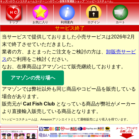
キッズハロウィンコスチュームコーナー｜ハロウィン仮装衣装通販ショップ「ハッピーコスチューム」
トップ
お気に入り
利用案内
ログイン
カート
サービス終了
当サービスで提供しておりました小売サービスは2026年2月
末で終了させていただきました。
業者の方、まとまったご注文をご検討の方は、
卸販売サービ
ス
のご利用をご検討ください。
なお、在庫商品はアマゾンにて販売継続しております。
アマゾンの売り場へ
アマゾンでは弊社以外も同じ商品やコピー品を販売している
場合があります。
販売元が
Cat Fish Club
となっている商品が弊社がメーカー
より直接輸入販売している商品となります。
*ハッピーコスチュームは、Amazonアソシエイトとして適格販売により収入を得ています。
カテゴリーで絞込(キッズ)