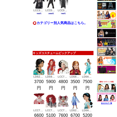
LCC3124-064
LCC00336
LCC00229
7600円
10600円
7400円
カテゴリー別人気商品はこちら。
キッズコスチュームピックアップ
LDS21604
LDS98529
LCC7021-199
LDS82467
LDS66624
3700
5900
4800
3500
7500
国内ハロウィン衣装
円
円
円
円
円
全カタログ一覧
LCC70933
LCC7020-117
LCC7020-062
LDS22873
LDS65377
6600
5100
7600
6700
5200