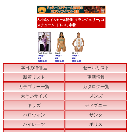
ランジェリー, コ
入札式タイムセール開催中!
スチューム, ドレス, 水着
Purple Queen Size
Sage S
Silver M
1000円～
1200円～
1500円～
締切
締切
締切
08/19 12:00
08/19 12:00
08/19 12:00
本日の特価品
セールリスト
新着リスト
更新情報
カテゴリー一覧
カタログ一覧
大きいサイズ
メンズ
キッズ
ディズニー
ハロウィン
サンタ
パイレーツ
ポリス