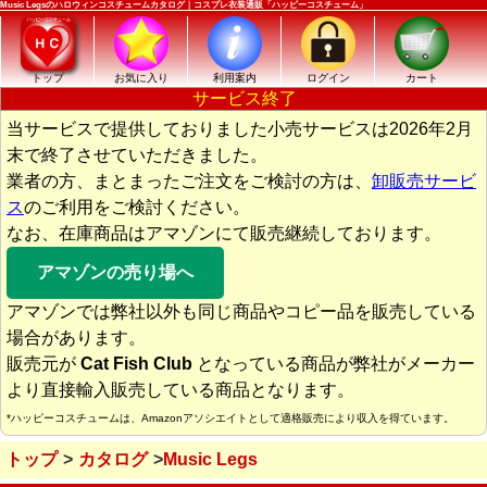
Music Legsのハロウィンコスチュームカタログ｜コスプレ衣装通販「ハッピーコスチューム」
トップ
お気に入り
利用案内
ログイン
カート
サービス終了
当サービスで提供しておりました小売サービスは2026年2月
末で終了させていただきました。
業者の方、まとまったご注文をご検討の方は、
卸販売サービ
ス
のご利用をご検討ください。
なお、在庫商品はアマゾンにて販売継続しております。
アマゾンの売り場へ
アマゾンでは弊社以外も同じ商品やコピー品を販売している
場合があります。
販売元が
Cat Fish Club
となっている商品が弊社がメーカー
より直接輸入販売している商品となります。
*ハッピーコスチュームは、Amazonアソシエイトとして適格販売により収入を得ています。
トップ
カタログ
Music Legs