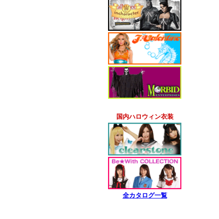
国内ハロウィン衣装
全カタログ一覧