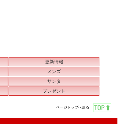
更新情報
メンズ
サンタ
プレゼント
ページトップへ戻る