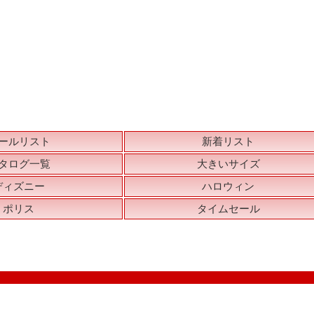
ールリスト
新着リスト
タログ一覧
大きいサイズ
ディズニー
ハロウィン
ポリス
タイムセール