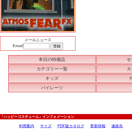
メールニュース
Email
本日の特価品
セ
カテゴリー一覧
カ
キッズ
パイレーツ
「ハッピーコスチューム」インフォメーション
利用案内
サイズ
PDF版カタログ
更新情報
連絡先