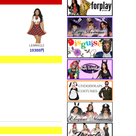
LEM99112
10300円