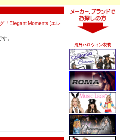
gant Moments (エレ
です。
海外ハロウィン衣装