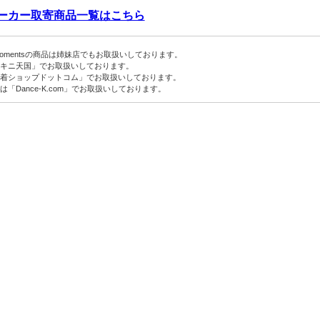
ts メーカー取寄商品一覧はこちら
Moments
の商品は姉妹店でもお取扱いしております。
キニ天国」でお取扱いしております。
着ショップドットコム」でお取扱いしております。
は「Dance-K.com」でお取扱いしております。