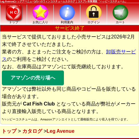
Leg Avenue(レッグアベニュー)のハロウィンコスチュームカタログ｜コスプレ衣装通販「ハッピーコスチューム」
トップ
お気に入り
利用案内
ログイン
カート
サービス終了
当サービスで提供しておりました小売サービスは2026年2月
末で終了させていただきました。
業者の方、まとまったご注文をご検討の方は、
卸販売サービ
ス
のご利用をご検討ください。
なお、在庫商品はアマゾンにて販売継続しております。
アマゾンの売り場へ
アマゾンでは弊社以外も同じ商品やコピー品を販売している
場合があります。
販売元が
Cat Fish Club
となっている商品が弊社がメーカー
より直接輸入販売している商品となります。
*ハッピーコスチュームは、Amazonアソシエイトとして適格販売により収入を得ています。
トップ
カタログ
Leg Avenue