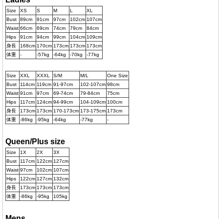
Size
XS
S
M
L
XL
Bust
89cm
91cm
97cm
102cm
107cm
Waist
66cm
69cm
74cm
79cm
84cm
Hips
91cm
94cm
99cm
104cm
109cm
身長
168cm
170cm
173cm
173cm
173cm
体重
-
-57kg
-64kg
-70kg
-77kg
Size
XXL
XXXL
S/M
M/L
One Size
Bust
114cm
119cm
91-97cm
102-107cm
98cm
Waist
91cm
97cm
69-74cm
79-84cm
75cm
Hips
117cm
124cm
94-99cm
104-109cm
100cm
身長
173cm
173cm
170-173cm
173-175cm
173cm
体重
-86kg
-95kg
-64kg
-77kg
-
Queen/Plus size
Size
1X
2X
3X
Bust
117cm
122cm
127cm
Waist
97cm
102cm
107cm
Hips
122cm
127cm
132cm
身長
173cm
173cm
173cm
体重
-86kg
-95kg
105kg
Mens