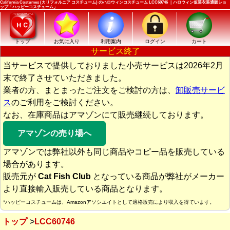
California Costumes (カリフォルニア コスチューム) のハロウィンコスチューム LCC60746 ｜ハロウィン仮装衣装通販ショ
ップ「ハッピーコスチューム」
トップ
お気に入り
利用案内
ログイン
カート
サービス終了
当サービスで提供しておりました小売サービスは2026年2月
末で終了させていただきました。
業者の方、まとまったご注文をご検討の方は、
卸販売サービ
ス
のご利用をご検討ください。
なお、在庫商品はアマゾンにて販売継続しております。
アマゾンの売り場へ
アマゾンでは弊社以外も同じ商品やコピー品を販売している
場合があります。
販売元が
Cat Fish Club
となっている商品が弊社がメーカー
より直接輸入販売している商品となります。
*ハッピーコスチュームは、Amazonアソシエイトとして適格販売により収入を得ています。
トップ
LCC60746