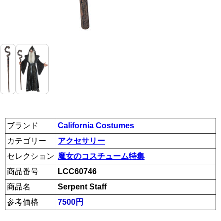
ブランド
California Costumes
カテゴリー
アクセサリー
セレクション
魔女のコスチューム特集
商品番号
LCC60746
商品名
Serpent Staff
参考価格
7500円