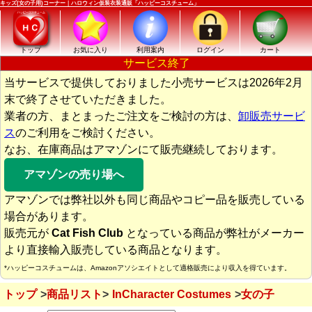
キッズ(女の子用)コーナー｜ハロウィン仮装衣装通販「ハッピーコスチューム」
トップ
お気に入り
利用案内
ログイン
カート
サービス終了
当サービスで提供しておりました小売サービスは2026年2月
末で終了させていただきました。
業者の方、まとまったご注文をご検討の方は、
卸販売サービ
ス
のご利用をご検討ください。
なお、在庫商品はアマゾンにて販売継続しております。
アマゾンの売り場へ
アマゾンでは弊社以外も同じ商品やコピー品を販売している
場合があります。
販売元が
Cat Fish Club
となっている商品が弊社がメーカー
より直接輸入販売している商品となります。
*ハッピーコスチュームは、Amazonアソシエイトとして適格販売により収入を得ています。
トップ
商品リスト
InCharacter Costumes
女の子