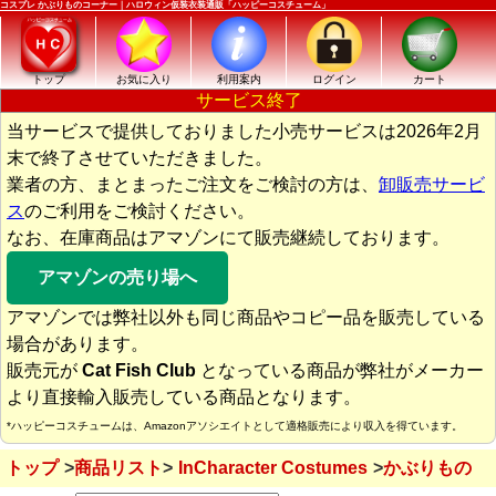
コスプレ かぶりものコーナー｜ハロウィン仮装衣装通販「ハッピーコスチューム」
トップ
お気に入り
利用案内
ログイン
カート
サービス終了
当サービスで提供しておりました小売サービスは2026年2月
末で終了させていただきました。
業者の方、まとまったご注文をご検討の方は、
卸販売サービ
ス
のご利用をご検討ください。
なお、在庫商品はアマゾンにて販売継続しております。
アマゾンの売り場へ
アマゾンでは弊社以外も同じ商品やコピー品を販売している
場合があります。
販売元が
Cat Fish Club
となっている商品が弊社がメーカー
より直接輸入販売している商品となります。
*ハッピーコスチュームは、Amazonアソシエイトとして適格販売により収入を得ています。
トップ
商品リスト
InCharacter Costumes
かぶりもの