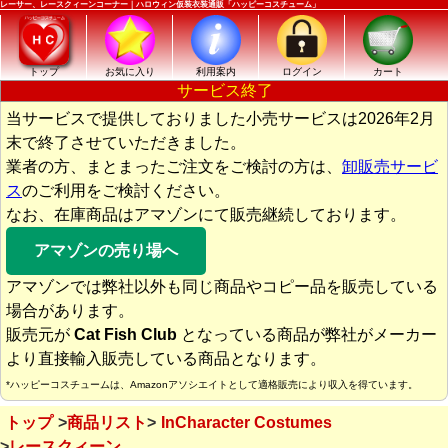
レーサー、レースクィーンコーナー｜ハロウィン仮装衣装通販「ハッピーコスチューム」
トップ
お気に入り
利用案内
ログイン
カート
サービス終了
当サービスで提供しておりました小売サービスは2026年2月
末で終了させていただきました。
業者の方、まとまったご注文をご検討の方は、
卸販売サービ
ス
のご利用をご検討ください。
なお、在庫商品はアマゾンにて販売継続しております。
アマゾンの売り場へ
アマゾンでは弊社以外も同じ商品やコピー品を販売している
場合があります。
販売元が
Cat Fish Club
となっている商品が弊社がメーカー
より直接輸入販売している商品となります。
*ハッピーコスチュームは、Amazonアソシエイトとして適格販売により収入を得ています。
トップ
商品リスト
InCharacter Costumes
レースクィーン