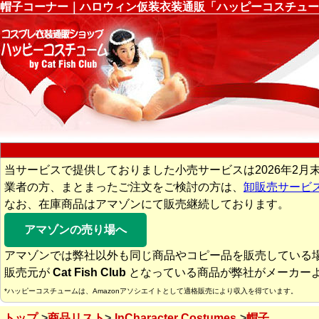
帽子コーナー｜ハロウィン仮装衣装通販「ハッピーコスチュー
当サービスで提供しておりました小売サービスは2026年2月
業者の方、まとまったご注文をご検討の方は、
卸販売サービ
なお、在庫商品はアマゾンにて販売継続しております。
アマゾンの売り場へ
アマゾンでは弊社以外も同じ商品やコピー品を販売している
販売元が
Cat Fish Club
となっている商品が弊社がメーカー
*ハッピーコスチュームは、Amazonアソシエイトとして適格販売により収入を得ています。
トップ
商品リスト
InCharacter Costumes
帽子