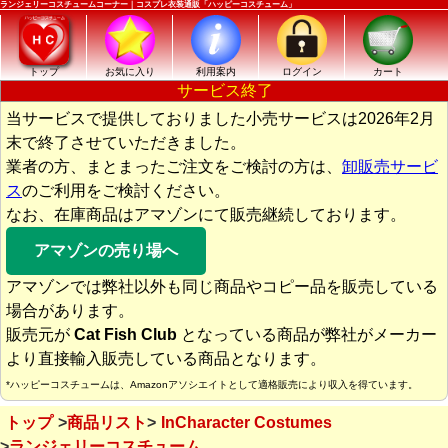
ランジェリーコスチュームコーナー｜コスプレ衣装通販「ハッピーコスチューム」
トップ
お気に入り
利用案内
ログイン
カート
サービス終了
当サービスで提供しておりました小売サービスは2026年2月
末で終了させていただきました。
業者の方、まとまったご注文をご検討の方は、
卸販売サービ
ス
のご利用をご検討ください。
なお、在庫商品はアマゾンにて販売継続しております。
アマゾンの売り場へ
アマゾンでは弊社以外も同じ商品やコピー品を販売している
場合があります。
販売元が
Cat Fish Club
となっている商品が弊社がメーカー
より直接輸入販売している商品となります。
*ハッピーコスチュームは、Amazonアソシエイトとして適格販売により収入を得ています。
トップ
商品リスト
InCharacter Costumes
ランジェリーコスチューム