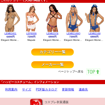
このカテゴリーで人気の商品です。
LEM82401
LEP6009
LEM82379
LEM82169Q
LEM82169
6400円
7200円
6900円
7300円
6900円
Elegant Moments
Mapale
Elegant Moments
Elegant Moments
Elegant Moments
カテゴリー一覧
メーカー一覧
ページトップへ戻る
「ハッピーコスチューム」インフォメーション
利用案内
サイズ
PDF版カタログ
更新情報
連絡先
コスプレ衣装通販