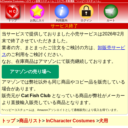
InCharacter Costumes ハロウィン仮装コスチューム｜コスプレ衣装通販「ハッピーコスチューム」
トップ
お気に入り
利用案内
ログイン
カート
サービス終了
当サービスで提供しておりました小売サービスは2026年2月
末で終了させていただきました。
業者の方、まとまったご注文をご検討の方は、
卸販売サービ
ス
のご利用をご検討ください。
なお、在庫商品はアマゾンにて販売継続しております。
アマゾンの売り場へ
アマゾンでは弊社以外も同じ商品やコピー品を販売している
場合があります。
販売元が
Cat Fish Club
となっている商品が弊社がメーカー
より直接輸入販売している商品となります。
*ハッピーコスチュームは、Amazonアソシエイトとして適格販売により収入を得ています。
トップ
商品リスト
InCharacter Costumes
犬用